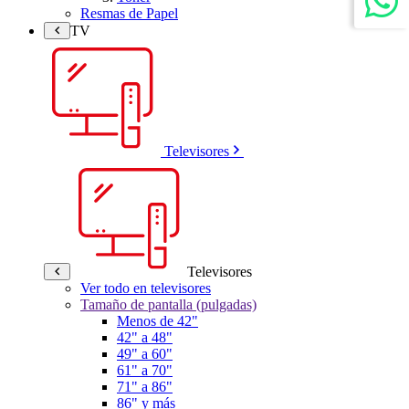
Resmas de Papel
TV
Televisores
Televisores
Ver todo en televisores
Tamaño de pantalla (pulgadas)
Menos de 42"
42" a 48"
49" a 60"
61" a 70"
71" a 86"
86" y más