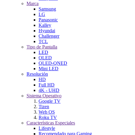
Marca
Samsung
LG
Panasonic
Kalley
Hyundai
Challenger
TCL
Tipo de Pantalla
LED
OLED
QLED-QNED
Mini LED
Resolución
HD
Full HD
4K - UHD
Sistema Operativo
Google TV
Tizen
Web OS
Roku TV
Características Especiales
Lifestyle
Recomendado para Gaming