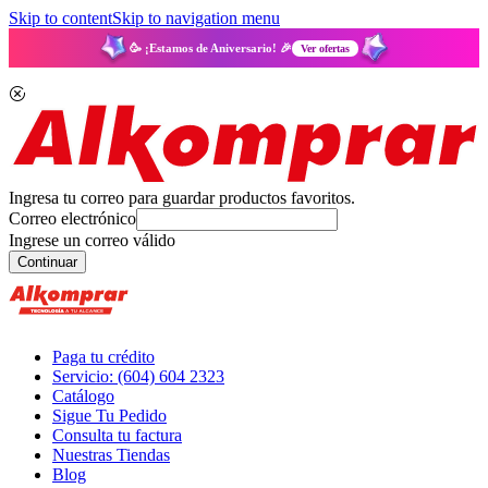
Skip to content
Skip to navigation menu
🥳 ¡Estamos de Aniversario! 🎉
Ver ofertas
Ingresa tu correo para guardar productos favoritos.
Correo electrónico
Ingrese un correo válido
Continuar
Paga tu crédito
Servicio: (604) 604 2323
Catálogo
Sigue Tu Pedido
Consulta tu factura
Nuestras Tiendas
Blog