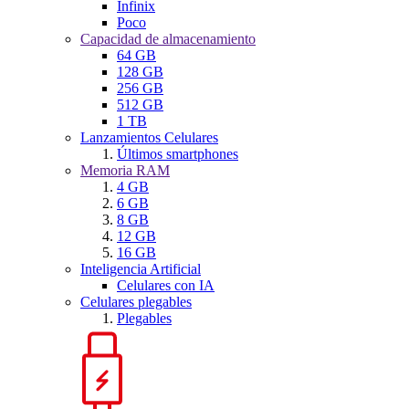
Infinix
Poco
Capacidad de almacenamiento
64 GB
128 GB
256 GB
512 GB
1 TB
Lanzamientos Celulares
Últimos smartphones
Memoria RAM
4 GB
6 GB
8 GB
12 GB
16 GB
Inteligencia Artificial
Celulares con IA
Celulares plegables
Plegables