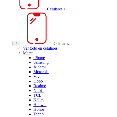
Celulares
Celulares
Ver todo en celulares
Marca
iPhone
Samsung
Xiaomi
Motorola
Vivo
Oppo
Realme
Nubia
TCL
Kalley
Huawei
Honor
Tecno