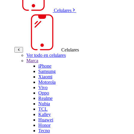
Celulares
Celulares
Ver todo en celulares
Marca
iPhone
Samsung
Xiaomi
Motorola
Vivo
Oppo
Realme
Nubia
TCL
Kalley
Huawei
Honor
Tecno