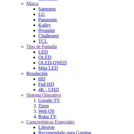
Marca
Samsung
LG
Panasonic
Kalley
Hyundai
Challenger
TCL
Tipo de Pantalla
LED
OLED
QLED-QNED
Mini LED
Resolución
HD
Full HD
4K - UHD
Sistema Operativo
Google TV
Tizen
Web OS
Roku TV
Características Especiales
Lifestyle
Recomendado para Gaming