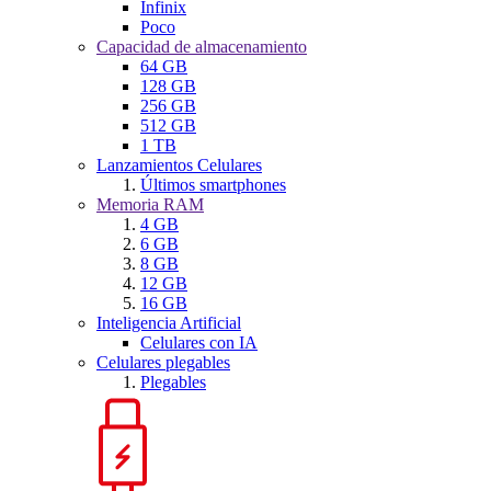
Infinix
Poco
Capacidad de almacenamiento
64 GB
128 GB
256 GB
512 GB
1 TB
Lanzamientos Celulares
Últimos smartphones
Memoria RAM
4 GB
6 GB
8 GB
12 GB
16 GB
Inteligencia Artificial
Celulares con IA
Celulares plegables
Plegables