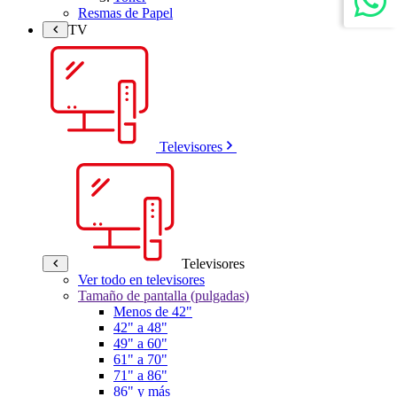
Resmas de Papel
TV
Televisores
Televisores
Ver todo en televisores
Tamaño de pantalla (pulgadas)
Menos de 42"
42" a 48"
49" a 60"
61" a 70"
71" a 86"
86" y más