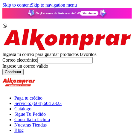
Skip to content
Skip to navigation menu
🥳 ¡Estamos de Aniversario! 🎉
Ver ofertas
Ingresa tu correo para guardar productos favoritos.
Correo electrónico
Ingrese un correo válido
Continuar
Paga tu crédito
Servicio: (604) 604 2323
Catálogo
Sigue Tu Pedido
Consulta tu factura
Nuestras Tiendas
Blog