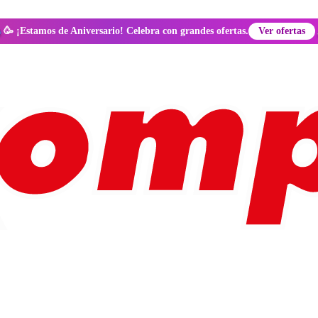
🥳 ¡Estamos de Aniversario! Celebra con grandes ofertas.
Ver ofertas