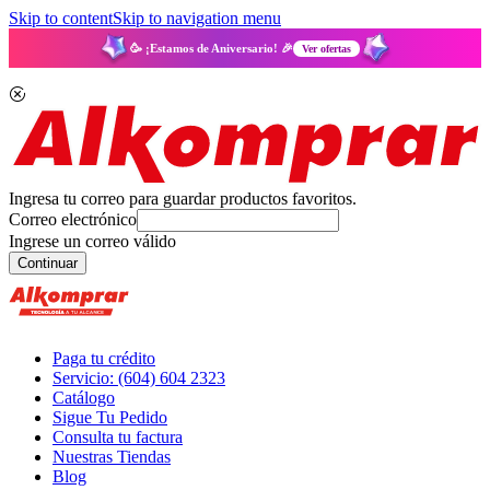
Skip to content
Skip to navigation menu
🥳 ¡Estamos de Aniversario! 🎉
Ver ofertas
Ingresa tu correo para guardar productos favoritos.
Correo electrónico
Ingrese un correo válido
Continuar
Paga tu crédito
Servicio: (604) 604 2323
Catálogo
Sigue Tu Pedido
Consulta tu factura
Nuestras Tiendas
Blog