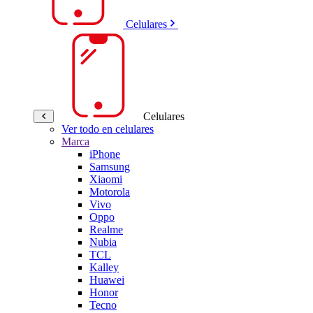
Celulares
Celulares
Ver todo en celulares
Marca
iPhone
Samsung
Xiaomi
Motorola
Vivo
Oppo
Realme
Nubia
TCL
Kalley
Huawei
Honor
Tecno