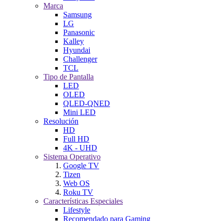
Marca
Samsung
LG
Panasonic
Kalley
Hyundai
Challenger
TCL
Tipo de Pantalla
LED
OLED
QLED-QNED
Mini LED
Resolución
HD
Full HD
4K - UHD
Sistema Operativo
Google TV
Tizen
Web OS
Roku TV
Características Especiales
Lifestyle
Recomendado para Gaming