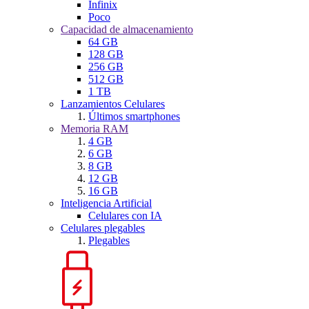
Infinix
Poco
Capacidad de almacenamiento
64 GB
128 GB
256 GB
512 GB
1 TB
Lanzamientos Celulares
Últimos smartphones
Memoria RAM
4 GB
6 GB
8 GB
12 GB
16 GB
Inteligencia Artificial
Celulares con IA
Celulares plegables
Plegables