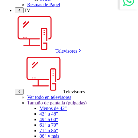
Resmas de Papel
TV
Televisores
Televisores
Ver todo en televisores
Tamaño de pantalla (pulgadas)
Menos de 42"
42" a 48"
49" a 60"
61" a 70"
71" a 86"
86" y más