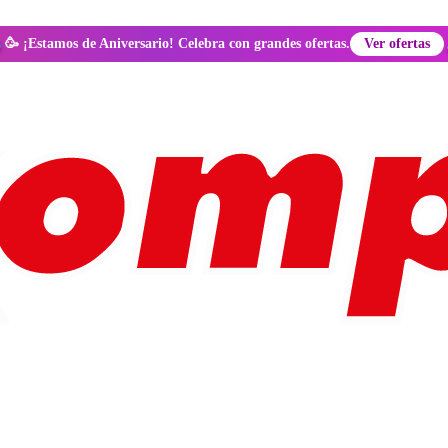
🥳 ¡Estamos de Aniversario! Celebra con grandes ofertas.
Ver ofertas