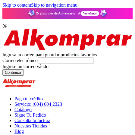
Skip to content
Skip to navigation menu
🥳 ¡Estamos de Aniversario! 🎉
Ver ofertas
Ingresa tu correo para guardar productos favoritos.
Correo electrónico
Ingrese un correo válido
Continuar
Paga tu crédito
Servicio: (604) 604 2323
Catálogo
Sigue Tu Pedido
Consulta tu factura
Nuestras Tiendas
Blog