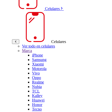
Celulares
Celulares
Ver todo en celulares
Marca
iPhone
Samsung
Xiaomi
Motorola
Vivo
Oppo
Realme
Nubia
TCL
Kalley
Huawei
Honor
Tecno