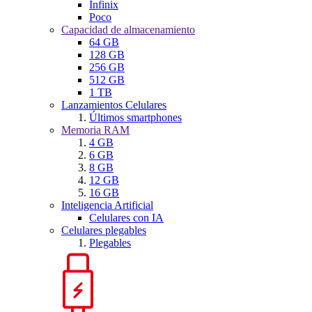
Infinix
Poco
Capacidad de almacenamiento
64 GB
128 GB
256 GB
512 GB
1 TB
Lanzamientos Celulares
Últimos smartphones
Memoria RAM
4 GB
6 GB
8 GB
12 GB
16 GB
Inteligencia Artificial
Celulares con IA
Celulares plegables
Plegables