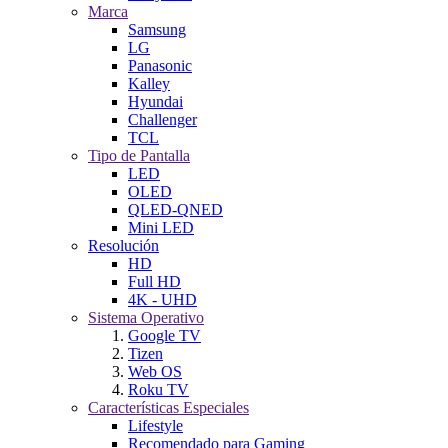
Marca
Samsung
LG
Panasonic
Kalley
Hyundai
Challenger
TCL
Tipo de Pantalla
LED
OLED
QLED-QNED
Mini LED
Resolución
HD
Full HD
4K - UHD
Sistema Operativo
Google TV
Tizen
Web OS
Roku TV
Características Especiales
Lifestyle
Recomendado para Gaming