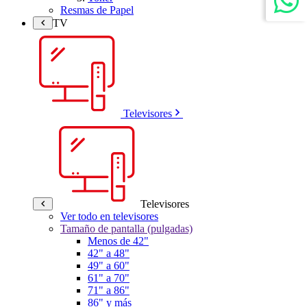
Resmas de Papel
TV
Televisores
Televisores
Ver todo en televisores
Tamaño de pantalla (pulgadas)
Menos de 42"
42" a 48"
49" a 60"
61" a 70"
71" a 86"
86" y más