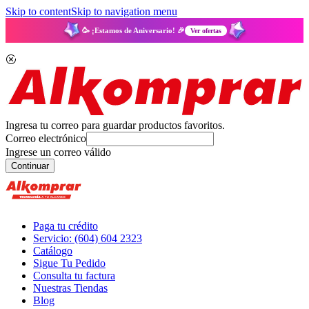
Skip to content
Skip to navigation menu
🥳 ¡Estamos de Aniversario! 🎉
Ver ofertas
Ingresa tu correo para guardar productos favoritos.
Correo electrónico
Ingrese un correo válido
Continuar
Paga tu crédito
Servicio: (604) 604 2323
Catálogo
Sigue Tu Pedido
Consulta tu factura
Nuestras Tiendas
Blog