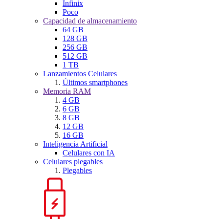
Infinix
Poco
Capacidad de almacenamiento
64 GB
128 GB
256 GB
512 GB
1 TB
Lanzamientos Celulares
Últimos smartphones
Memoria RAM
4 GB
6 GB
8 GB
12 GB
16 GB
Inteligencia Artificial
Celulares con IA
Celulares plegables
Plegables