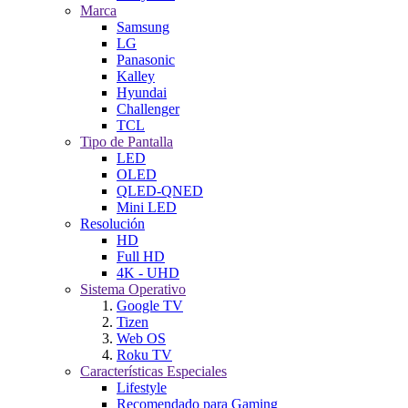
Marca
Samsung
LG
Panasonic
Kalley
Hyundai
Challenger
TCL
Tipo de Pantalla
LED
OLED
QLED-QNED
Mini LED
Resolución
HD
Full HD
4K - UHD
Sistema Operativo
Google TV
Tizen
Web OS
Roku TV
Características Especiales
Lifestyle
Recomendado para Gaming