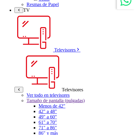
Resmas de Papel
TV
Televisores
Televisores
Ver todo en televisores
Tamaño de pantalla (pulgadas)
Menos de 42"
42" a 48"
49" a 60"
61" a 70"
71" a 86"
86" y más