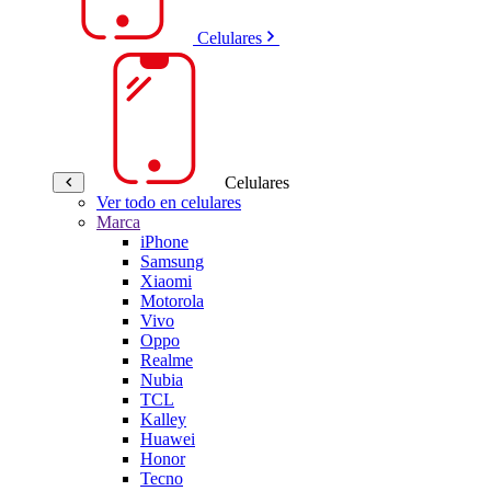
Celulares
Celulares
Ver todo en celulares
Marca
iPhone
Samsung
Xiaomi
Motorola
Vivo
Oppo
Realme
Nubia
TCL
Kalley
Huawei
Honor
Tecno