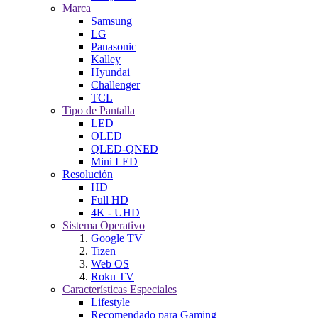
Marca
Samsung
LG
Panasonic
Kalley
Hyundai
Challenger
TCL
Tipo de Pantalla
LED
OLED
QLED-QNED
Mini LED
Resolución
HD
Full HD
4K - UHD
Sistema Operativo
Google TV
Tizen
Web OS
Roku TV
Características Especiales
Lifestyle
Recomendado para Gaming