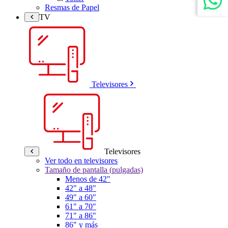
Resmas de Papel
TV
Televisores
Televisores
Ver todo en televisores
Tamaño de pantalla (pulgadas)
Menos de 42"
42" a 48"
49" a 60"
61" a 70"
71" a 86"
86" y más