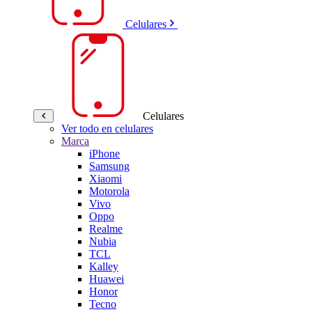
Celulares
Celulares
Ver todo en celulares
Marca
iPhone
Samsung
Xiaomi
Motorola
Vivo
Oppo
Realme
Nubia
TCL
Kalley
Huawei
Honor
Tecno