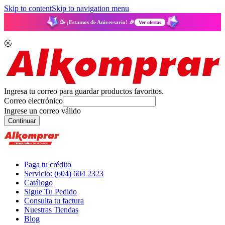
Skip to content
Skip to navigation menu
🥳 ¡Estamos de Aniversario! 🎉
Ver ofertas
Ingresa tu correo para guardar productos favoritos.
Correo electrónico
Ingrese un correo válido
Continuar
Paga tu crédito
Servicio: (604) 604 2323
Catálogo
Sigue Tu Pedido
Consulta tu factura
Nuestras Tiendas
Blog