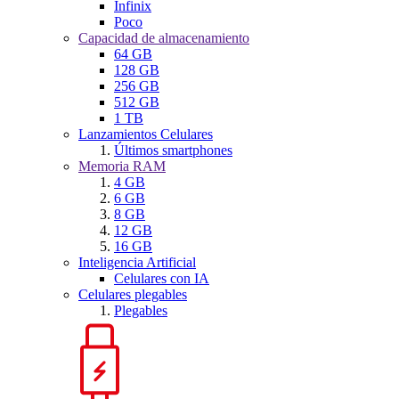
Infinix
Poco
Capacidad de almacenamiento
64 GB
128 GB
256 GB
512 GB
1 TB
Lanzamientos Celulares
Últimos smartphones
Memoria RAM
4 GB
6 GB
8 GB
12 GB
16 GB
Inteligencia Artificial
Celulares con IA
Celulares plegables
Plegables