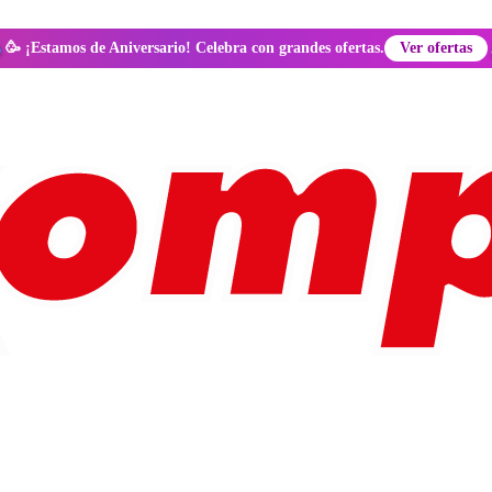
🥳 ¡Estamos de Aniversario! Celebra con grandes ofertas.
Ver ofertas