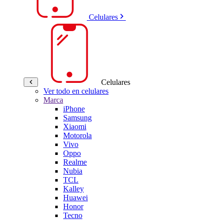
Celulares
Celulares
Ver todo en celulares
Marca
iPhone
Samsung
Xiaomi
Motorola
Vivo
Oppo
Realme
Nubia
TCL
Kalley
Huawei
Honor
Tecno