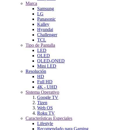
Marca
Samsung
LG
Panasonic
Kalley
Hyundai
Challenger
TCL
Tipo de Pantalla
LED
OLED
QLED-QNED
Mini LED
Resolución
HD
Full HD
4K - UHD
Sistema Operativo
Google TV
Tizen
Web OS
Roku TV
Características Especiales
Lifestyle
Recomendado para Gaming