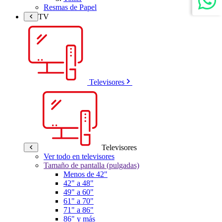
Resmas de Papel
TV
Televisores
Televisores
Ver todo en televisores
Tamaño de pantalla (pulgadas)
Menos de 42"
42" a 48"
49" a 60"
61" a 70"
71" a 86"
86" y más