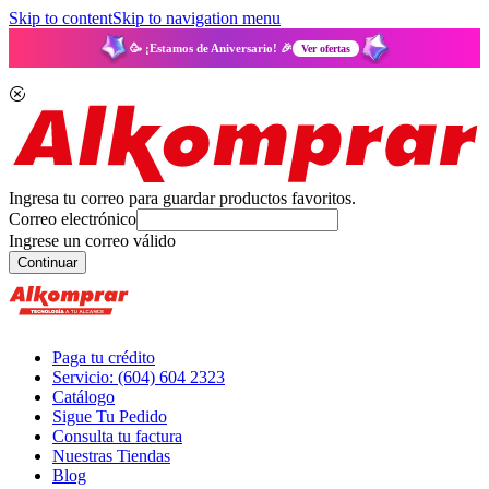
Skip to content
Skip to navigation menu
🥳 ¡Estamos de Aniversario! 🎉
Ver ofertas
Ingresa tu correo para guardar productos favoritos.
Correo electrónico
Ingrese un correo válido
Continuar
Paga tu crédito
Servicio: (604) 604 2323
Catálogo
Sigue Tu Pedido
Consulta tu factura
Nuestras Tiendas
Blog