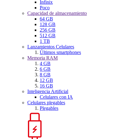
Infinix
Poco
Capacidad de almacenamiento
64 GB
128 GB
256 GB
512 GB
1 TB
Lanzamientos Celulares
Últimos smartphones
Memoria RAM
4 GB
6 GB
8 GB
12 GB
16 GB
Inteligencia Artificial
Celulares con IA
Celulares plegables
Plegables