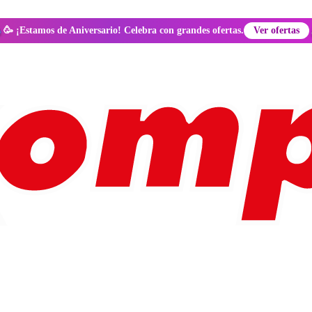
🥳 ¡Estamos de Aniversario! Celebra con grandes ofertas.
Ver ofertas