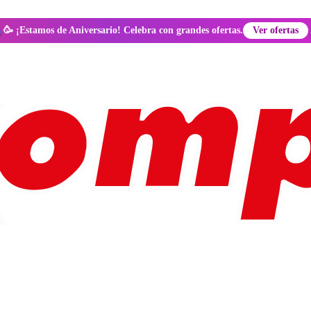
🥳 ¡Estamos de Aniversario! Celebra con grandes ofertas.
Ver ofertas