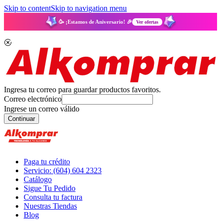
Skip to content
Skip to navigation menu
🥳 ¡Estamos de Aniversario! 🎉
Ver ofertas
Ingresa tu correo para guardar productos favoritos.
Correo electrónico
Ingrese un correo válido
Continuar
Paga tu crédito
Servicio: (604) 604 2323
Catálogo
Sigue Tu Pedido
Consulta tu factura
Nuestras Tiendas
Blog