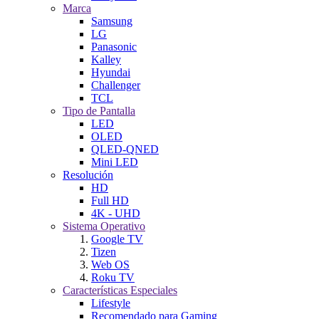
Marca
Samsung
LG
Panasonic
Kalley
Hyundai
Challenger
TCL
Tipo de Pantalla
LED
OLED
QLED-QNED
Mini LED
Resolución
HD
Full HD
4K - UHD
Sistema Operativo
Google TV
Tizen
Web OS
Roku TV
Características Especiales
Lifestyle
Recomendado para Gaming