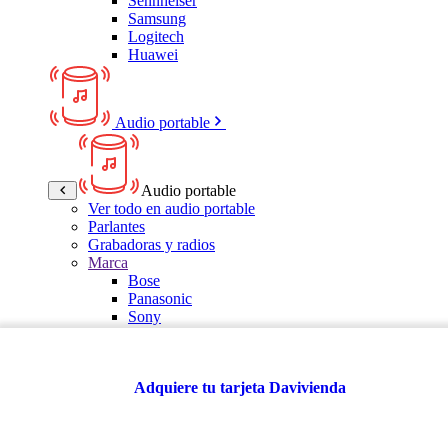
Sennheiser
Samsung
Logitech
Huawei
Audio portable
Audio portable
Ver todo en audio portable
Parlantes
Grabadoras y radios
Marca
Bose
Panasonic
Sony
LG
Samsung
Kalley
Adquiere tu tarjeta Davivienda
Multitech
JBL
VTA
TCL