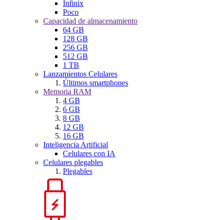
Infinix
Poco
Capacidad de almacenamiento
64 GB
128 GB
256 GB
512 GB
1 TB
Lanzamientos Celulares
Últimos smartphones
Memoria RAM
4 GB
6 GB
8 GB
12 GB
16 GB
Inteligencia Artificial
Celulares con IA
Celulares plegables
Plegables