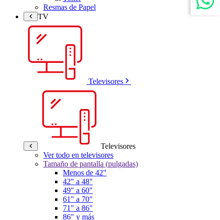
Resmas de Papel
TV
Televisores
Televisores
Ver todo en televisores
Tamaño de pantalla (pulgadas)
Menos de 42"
42" a 48"
49" a 60"
61" a 70"
71" a 86"
86" y más