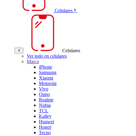
Celulares
Celulares
Ver todo en celulares
Marca
iPhone
Samsung
Xiaomi
Motorola
Vivo
Oppo
Realme
Nubia
TCL
Kalley
Huawei
Honor
Tecno