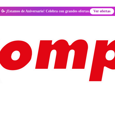
🥳 ¡Estamos de Aniversario! Celebra con grandes ofertas.
Ver ofertas