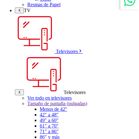
Resmas de Papel
TV
Televisores
Televisores
Ver todo en televisores
Tamaño de pantalla (pulgadas)
Menos de 42"
42" a 48"
49" a 60"
61" a 70"
71" a 86"
86" y más