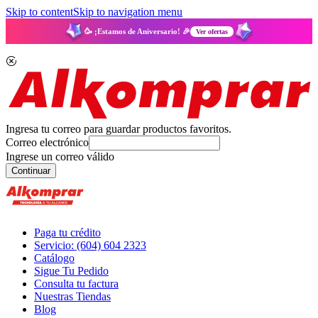
Skip to content
Skip to navigation menu
🥳 ¡Estamos de Aniversario! 🎉
Ver ofertas
Ingresa tu correo para guardar productos favoritos.
Correo electrónico
Ingrese un correo válido
Continuar
Paga tu crédito
Servicio: (604) 604 2323
Catálogo
Sigue Tu Pedido
Consulta tu factura
Nuestras Tiendas
Blog