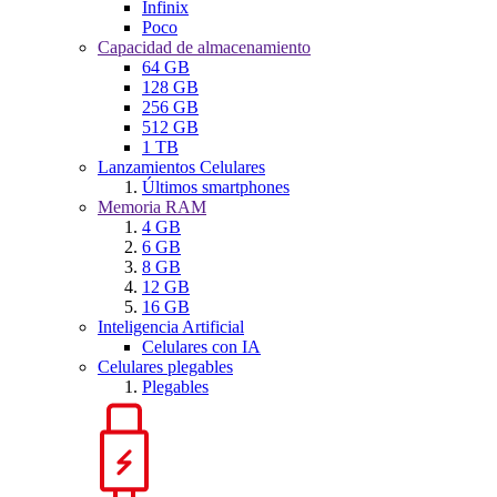
Infinix
Poco
Capacidad de almacenamiento
64 GB
128 GB
256 GB
512 GB
1 TB
Lanzamientos Celulares
Últimos smartphones
Memoria RAM
4 GB
6 GB
8 GB
12 GB
16 GB
Inteligencia Artificial
Celulares con IA
Celulares plegables
Plegables