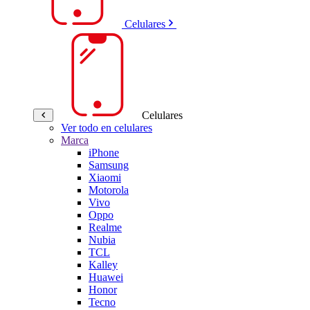
Celulares
Celulares
Ver todo en celulares
Marca
iPhone
Samsung
Xiaomi
Motorola
Vivo
Oppo
Realme
Nubia
TCL
Kalley
Huawei
Honor
Tecno