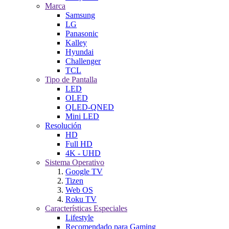
Marca
Samsung
LG
Panasonic
Kalley
Hyundai
Challenger
TCL
Tipo de Pantalla
LED
OLED
QLED-QNED
Mini LED
Resolución
HD
Full HD
4K - UHD
Sistema Operativo
Google TV
Tizen
Web OS
Roku TV
Características Especiales
Lifestyle
Recomendado para Gaming