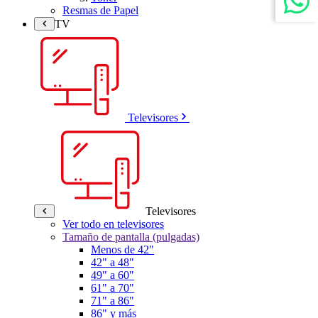
Resmas de Papel
TV
Televisores
Televisores
Ver todo en televisores
Tamaño de pantalla (pulgadas)
Menos de 42"
42" a 48"
49" a 60"
61" a 70"
71" a 86"
86" y más