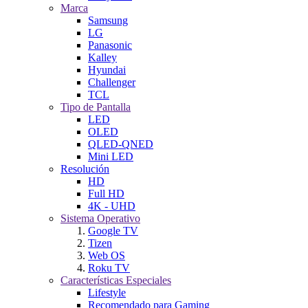
Marca
Samsung
LG
Panasonic
Kalley
Hyundai
Challenger
TCL
Tipo de Pantalla
LED
OLED
QLED-QNED
Mini LED
Resolución
HD
Full HD
4K - UHD
Sistema Operativo
Google TV
Tizen
Web OS
Roku TV
Características Especiales
Lifestyle
Recomendado para Gaming