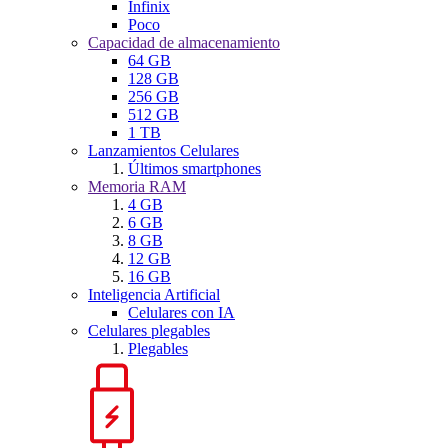
Infinix
Poco
Capacidad de almacenamiento
64 GB
128 GB
256 GB
512 GB
1 TB
Lanzamientos Celulares
Últimos smartphones
Memoria RAM
4 GB
6 GB
8 GB
12 GB
16 GB
Inteligencia Artificial
Celulares con IA
Celulares plegables
Plegables