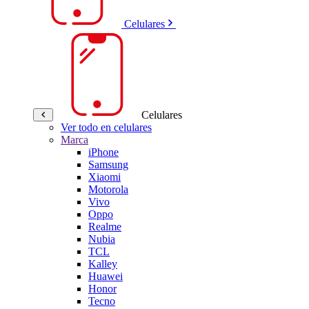
Celulares
Celulares
Ver todo en celulares
Marca
iPhone
Samsung
Xiaomi
Motorola
Vivo
Oppo
Realme
Nubia
TCL
Kalley
Huawei
Honor
Tecno