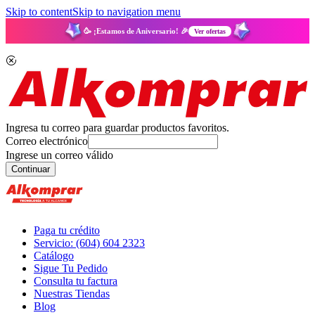
Skip to content
Skip to navigation menu
🥳 ¡Estamos de Aniversario! 🎉
Ver ofertas
Ingresa tu correo para guardar productos favoritos.
Correo electrónico
Ingrese un correo válido
Continuar
Paga tu crédito
Servicio: (604) 604 2323
Catálogo
Sigue Tu Pedido
Consulta tu factura
Nuestras Tiendas
Blog