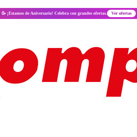
🥳 ¡Estamos de Aniversario! Celebra con grandes ofertas.
Ver ofertas