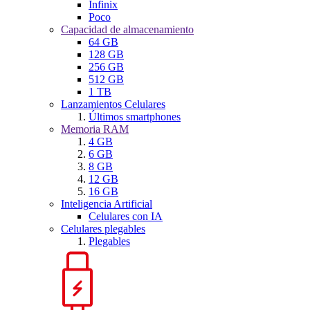
Infinix
Poco
Capacidad de almacenamiento
64 GB
128 GB
256 GB
512 GB
1 TB
Lanzamientos Celulares
Últimos smartphones
Memoria RAM
4 GB
6 GB
8 GB
12 GB
16 GB
Inteligencia Artificial
Celulares con IA
Celulares plegables
Plegables