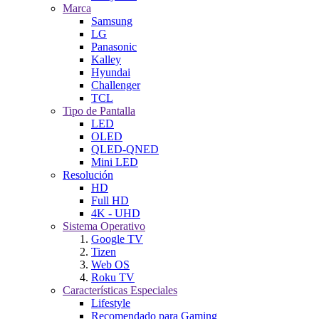
Marca
Samsung
LG
Panasonic
Kalley
Hyundai
Challenger
TCL
Tipo de Pantalla
LED
OLED
QLED-QNED
Mini LED
Resolución
HD
Full HD
4K - UHD
Sistema Operativo
Google TV
Tizen
Web OS
Roku TV
Características Especiales
Lifestyle
Recomendado para Gaming