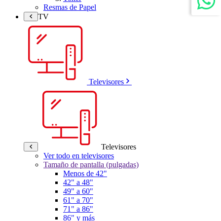
Resmas de Papel
TV
Televisores
Televisores
Ver todo en televisores
Tamaño de pantalla (pulgadas)
Menos de 42"
42" a 48"
49" a 60"
61" a 70"
71" a 86"
86" y más