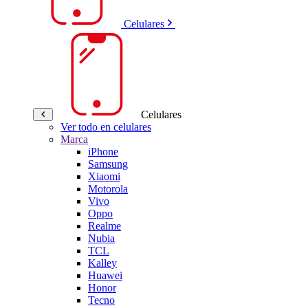
Celulares
Celulares
Ver todo en celulares
Marca
iPhone
Samsung
Xiaomi
Motorola
Vivo
Oppo
Realme
Nubia
TCL
Kalley
Huawei
Honor
Tecno