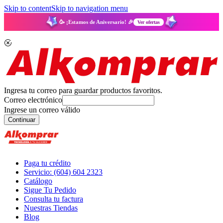
Skip to content
Skip to navigation menu
🥳 ¡Estamos de Aniversario! 🎉
Ver ofertas
Ingresa tu correo para guardar productos favoritos.
Correo electrónico
Ingrese un correo válido
Continuar
Paga tu crédito
Servicio: (604) 604 2323
Catálogo
Sigue Tu Pedido
Consulta tu factura
Nuestras Tiendas
Blog