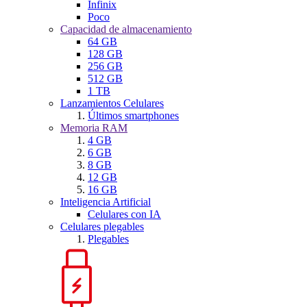
Infinix
Poco
Capacidad de almacenamiento
64 GB
128 GB
256 GB
512 GB
1 TB
Lanzamientos Celulares
Últimos smartphones
Memoria RAM
4 GB
6 GB
8 GB
12 GB
16 GB
Inteligencia Artificial
Celulares con IA
Celulares plegables
Plegables