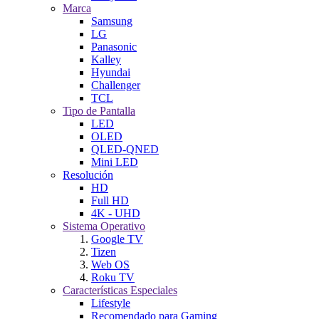
Marca
Samsung
LG
Panasonic
Kalley
Hyundai
Challenger
TCL
Tipo de Pantalla
LED
OLED
QLED-QNED
Mini LED
Resolución
HD
Full HD
4K - UHD
Sistema Operativo
Google TV
Tizen
Web OS
Roku TV
Características Especiales
Lifestyle
Recomendado para Gaming