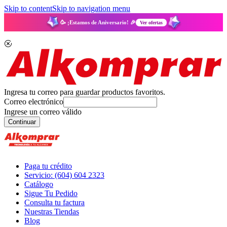
Skip to content
Skip to navigation menu
🥳 ¡Estamos de Aniversario! 🎉
Ver ofertas
Ingresa tu correo para guardar productos favoritos.
Correo electrónico
Ingrese un correo válido
Continuar
Paga tu crédito
Servicio: (604) 604 2323
Catálogo
Sigue Tu Pedido
Consulta tu factura
Nuestras Tiendas
Blog