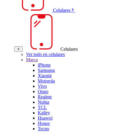
Celulares
Celulares
Ver todo en celulares
Marca
iPhone
Samsung
Xiaomi
Motorola
Vivo
Oppo
Realme
Nubia
TCL
Kalley
Huawei
Honor
Tecno