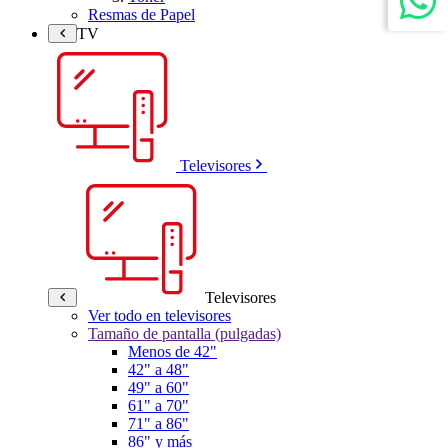
Resmas de Papel
TV
Televisores
Televisores
Ver todo en televisores
Tamaño de pantalla (pulgadas)
Menos de 42"
42" a 48"
49" a 60"
61" a 70"
71" a 86"
86" y más