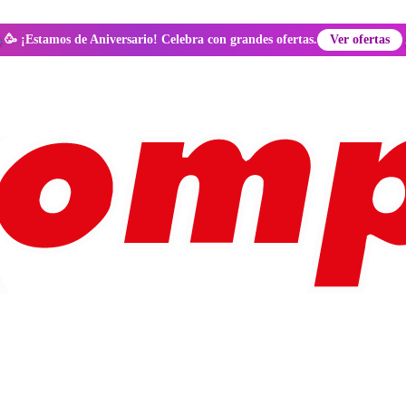
🥳 ¡Estamos de Aniversario! Celebra con grandes ofertas.
Ver ofertas