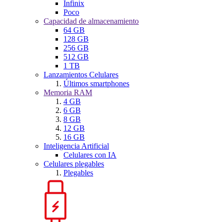
Infinix
Poco
Capacidad de almacenamiento
64 GB
128 GB
256 GB
512 GB
1 TB
Lanzamientos Celulares
Últimos smartphones
Memoria RAM
4 GB
6 GB
8 GB
12 GB
16 GB
Inteligencia Artificial
Celulares con IA
Celulares plegables
Plegables