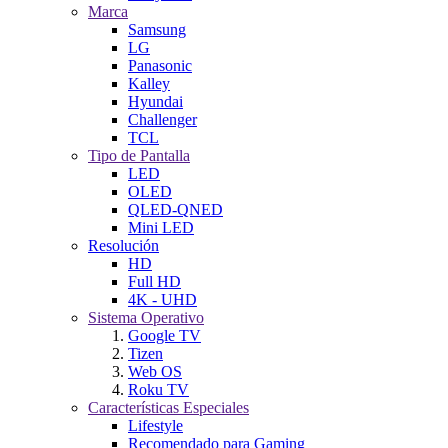
Marca
Samsung
LG
Panasonic
Kalley
Hyundai
Challenger
TCL
Tipo de Pantalla
LED
OLED
QLED-QNED
Mini LED
Resolución
HD
Full HD
4K - UHD
Sistema Operativo
Google TV
Tizen
Web OS
Roku TV
Características Especiales
Lifestyle
Recomendado para Gaming