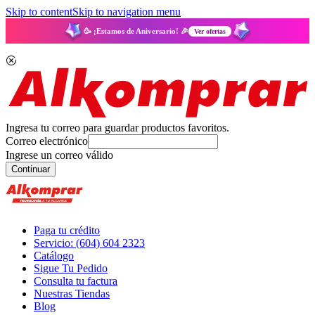
Skip to content
Skip to navigation menu
🥳 ¡Estamos de Aniversario! 🎉
Ver ofertas
Ingresa tu correo para guardar productos favoritos.
Correo electrónico
Ingrese un correo válido
Continuar
Paga tu crédito
Servicio: (604) 604 2323
Catálogo
Sigue Tu Pedido
Consulta tu factura
Nuestras Tiendas
Blog