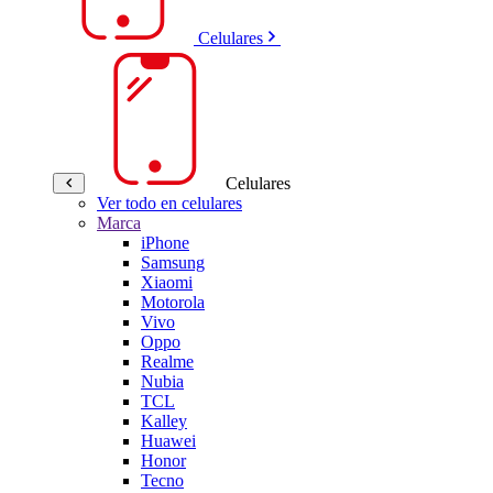
Celulares
Celulares
Ver todo en celulares
Marca
iPhone
Samsung
Xiaomi
Motorola
Vivo
Oppo
Realme
Nubia
TCL
Kalley
Huawei
Honor
Tecno