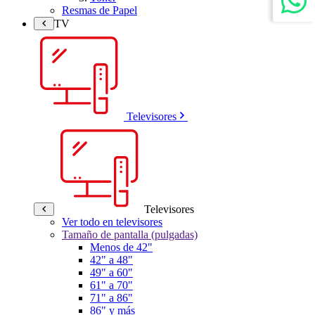
Resmas de Papel
TV
Televisores
Televisores
Ver todo en televisores
Tamaño de pantalla (pulgadas)
Menos de 42"
42" a 48"
49" a 60"
61" a 70"
71" a 86"
86" y más