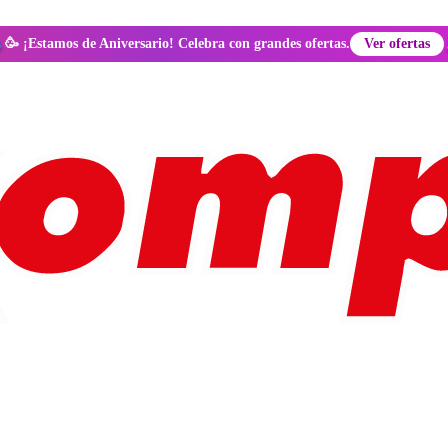
🥳 ¡Estamos de Aniversario! Celebra con grandes ofertas.
Ver ofertas