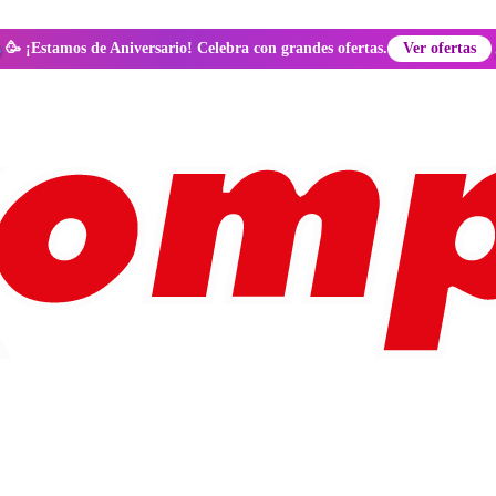
🥳 ¡Estamos de Aniversario! Celebra con grandes ofertas.
Ver ofertas