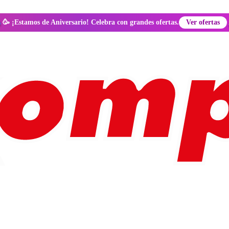
🥳 ¡Estamos de Aniversario! Celebra con grandes ofertas.
Ver ofertas