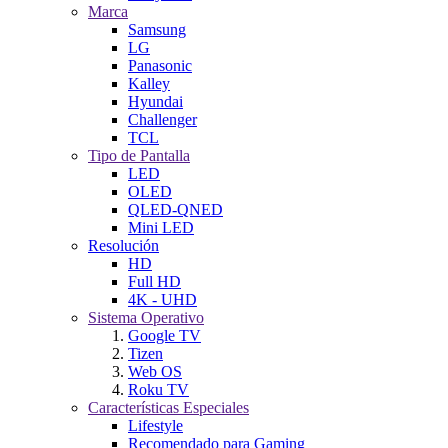
Marca
Samsung
LG
Panasonic
Kalley
Hyundai
Challenger
TCL
Tipo de Pantalla
LED
OLED
QLED-QNED
Mini LED
Resolución
HD
Full HD
4K - UHD
Sistema Operativo
Google TV
Tizen
Web OS
Roku TV
Características Especiales
Lifestyle
Recomendado para Gaming