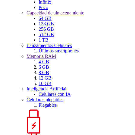
Infinix
Poco
Capacidad de almacenamiento
64 GB
128 GB
256 GB
512 GB
1 TB
Lanzamientos Celulares
Últimos smartphones
Memoria RAM
4 GB
6 GB
8 GB
12 GB
16 GB
Inteligencia Artificial
Celulares con IA
Celulares plegables
Plegables