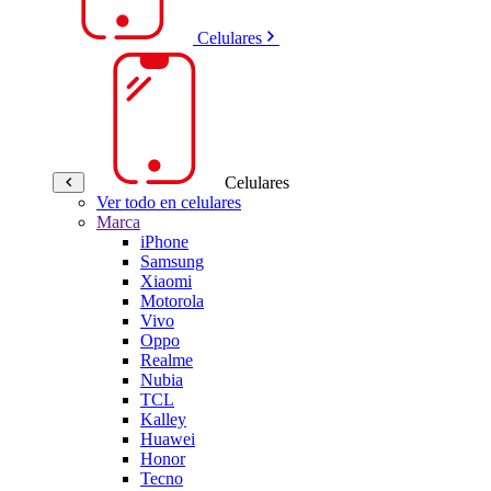
Celulares
Celulares
Ver todo en celulares
Marca
iPhone
Samsung
Xiaomi
Motorola
Vivo
Oppo
Realme
Nubia
TCL
Kalley
Huawei
Honor
Tecno