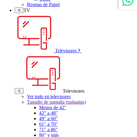
Resmas de Papel
TV
Televisores
Televisores
Ver todo en televisores
Tamaño de pantalla (pulgadas)
Menos de 42"
42" a 48"
49" a 60"
61" a 70"
71" a 86"
86" y más