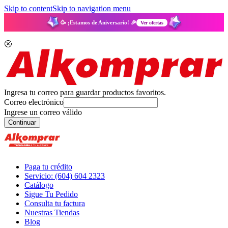
Skip to content
Skip to navigation menu
🥳 ¡Estamos de Aniversario! 🎉
Ver ofertas
Ingresa tu correo para guardar productos favoritos.
Correo electrónico
Ingrese un correo válido
Continuar
Paga tu crédito
Servicio: (604) 604 2323
Catálogo
Sigue Tu Pedido
Consulta tu factura
Nuestras Tiendas
Blog