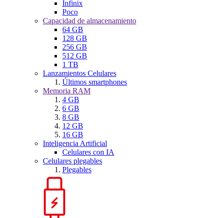
Infinix
Poco
Capacidad de almacenamiento
64 GB
128 GB
256 GB
512 GB
1 TB
Lanzamientos Celulares
Últimos smartphones
Memoria RAM
4 GB
6 GB
8 GB
12 GB
16 GB
Inteligencia Artificial
Celulares con IA
Celulares plegables
Plegables