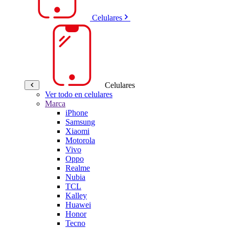
Celulares
Celulares
Ver todo en celulares
Marca
iPhone
Samsung
Xiaomi
Motorola
Vivo
Oppo
Realme
Nubia
TCL
Kalley
Huawei
Honor
Tecno