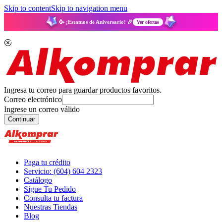
Skip to content
Skip to navigation menu
🥳 ¡Estamos de Aniversario! 🎉
Ver ofertas
Ingresa tu correo para guardar productos favoritos.
Correo electrónico
Ingrese un correo válido
Continuar
Paga tu crédito
Servicio: (604) 604 2323
Catálogo
Sigue Tu Pedido
Consulta tu factura
Nuestras Tiendas
Blog