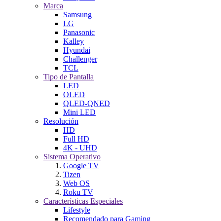
Marca
Samsung
LG
Panasonic
Kalley
Hyundai
Challenger
TCL
Tipo de Pantalla
LED
OLED
QLED-QNED
Mini LED
Resolución
HD
Full HD
4K - UHD
Sistema Operativo
Google TV
Tizen
Web OS
Roku TV
Características Especiales
Lifestyle
Recomendado para Gaming