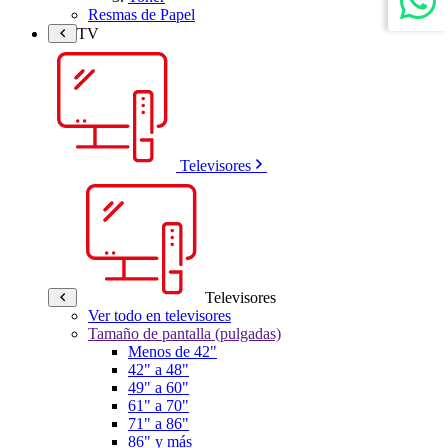
Resmas de Papel
TV
Televisores
Televisores
Ver todo en televisores
Tamaño de pantalla (pulgadas)
Menos de 42"
42" a 48"
49" a 60"
61" a 70"
71" a 86"
86" y más