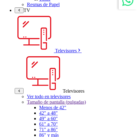
Resmas de Papel
TV
Televisores
Televisores
Ver todo en televisores
Tamaño de pantalla (pulgadas)
Menos de 42"
42" a 48"
49" a 60"
61" a 70"
71" a 86"
86" y más