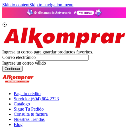
Skip to content
Skip to navigation menu
🥳 ¡Estamos de Aniversario! 🎉
Ver ofertas
Ingresa tu correo para guardar productos favoritos.
Correo electrónico
Ingrese un correo válido
Continuar
Paga tu crédito
Servicio: (604) 604 2323
Catálogo
Sigue Tu Pedido
Consulta tu factura
Nuestras Tiendas
Blog