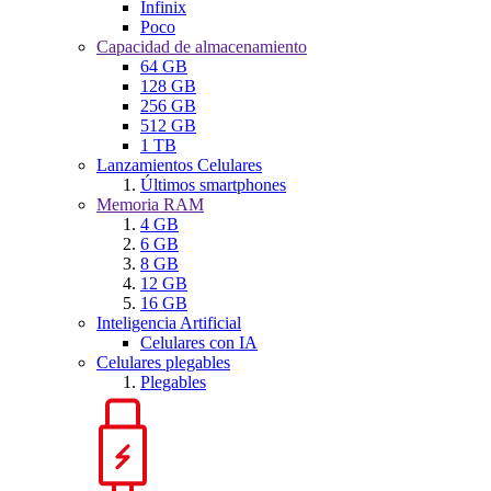
Infinix
Poco
Capacidad de almacenamiento
64 GB
128 GB
256 GB
512 GB
1 TB
Lanzamientos Celulares
Últimos smartphones
Memoria RAM
4 GB
6 GB
8 GB
12 GB
16 GB
Inteligencia Artificial
Celulares con IA
Celulares plegables
Plegables