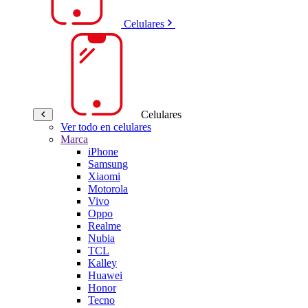
Celulares
Celulares
Ver todo en celulares
Marca
iPhone
Samsung
Xiaomi
Motorola
Vivo
Oppo
Realme
Nubia
TCL
Kalley
Huawei
Honor
Tecno