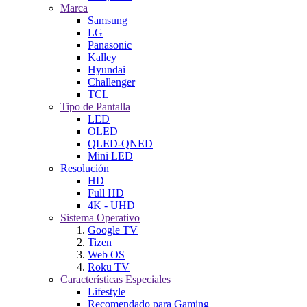
Marca
Samsung
LG
Panasonic
Kalley
Hyundai
Challenger
TCL
Tipo de Pantalla
LED
OLED
QLED-QNED
Mini LED
Resolución
HD
Full HD
4K - UHD
Sistema Operativo
Google TV
Tizen
Web OS
Roku TV
Características Especiales
Lifestyle
Recomendado para Gaming