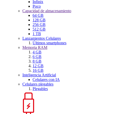
Infinix
Poco
Capacidad de almacenamiento
64 GB
128 GB
256 GB
512 GB
1 TB
Lanzamientos Celulares
Últimos smartphones
Memoria RAM
4 GB
6 GB
8 GB
12 GB
16 GB
Inteligencia Artificial
Celulares con IA
Celulares plegables
Plegables