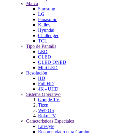
Marca
Samsung
LG
Panasonic
Kalley
Hyundai
Challenger
TCL
Tipo de Pantalla
LED
OLED
QLED-QNED
Mini LED
Resolución
HD
Full HD
4K - UHD
Sistema Operativo
Google TV
Tizen
Web OS
Roku TV
Características Especiales
Lifestyle
Recomendado para Gaming