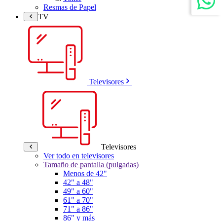
Resmas de Papel
TV
Televisores
Televisores
Ver todo en televisores
Tamaño de pantalla (pulgadas)
Menos de 42"
42" a 48"
49" a 60"
61" a 70"
71" a 86"
86" y más