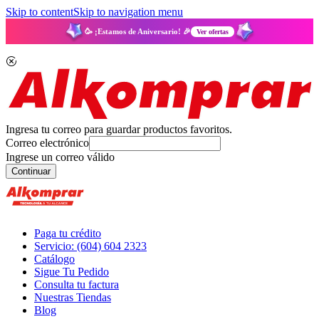
Skip to content
Skip to navigation menu
🥳 ¡Estamos de Aniversario! 🎉
Ver ofertas
Ingresa tu correo para guardar productos favoritos.
Correo electrónico
Ingrese un correo válido
Continuar
Paga tu crédito
Servicio: (604) 604 2323
Catálogo
Sigue Tu Pedido
Consulta tu factura
Nuestras Tiendas
Blog