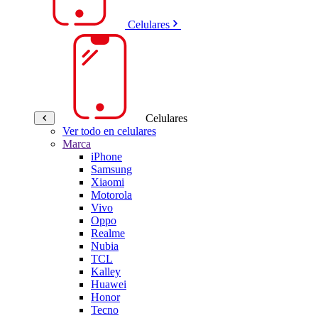
Celulares
Celulares
Ver todo en celulares
Marca
iPhone
Samsung
Xiaomi
Motorola
Vivo
Oppo
Realme
Nubia
TCL
Kalley
Huawei
Honor
Tecno