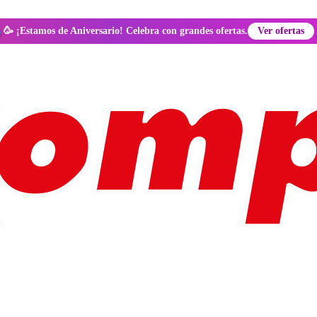
🥳 ¡Estamos de Aniversario! Celebra con grandes ofertas.
Ver ofertas