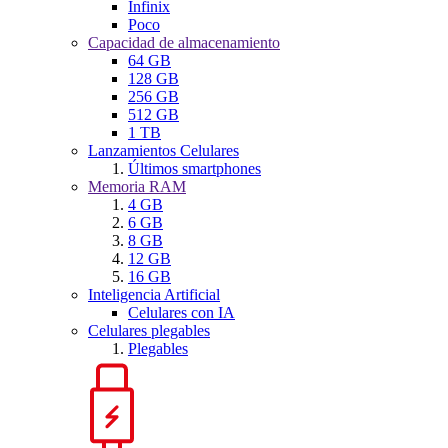
Infinix
Poco
Capacidad de almacenamiento
64 GB
128 GB
256 GB
512 GB
1 TB
Lanzamientos Celulares
Últimos smartphones
Memoria RAM
4 GB
6 GB
8 GB
12 GB
16 GB
Inteligencia Artificial
Celulares con IA
Celulares plegables
Plegables