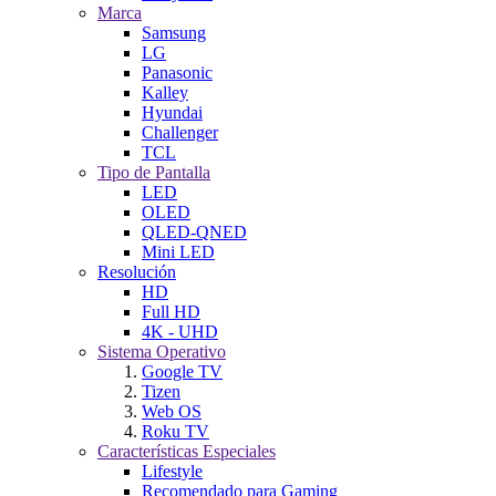
Marca
Samsung
LG
Panasonic
Kalley
Hyundai
Challenger
TCL
Tipo de Pantalla
LED
OLED
QLED-QNED
Mini LED
Resolución
HD
Full HD
4K - UHD
Sistema Operativo
Google TV
Tizen
Web OS
Roku TV
Características Especiales
Lifestyle
Recomendado para Gaming