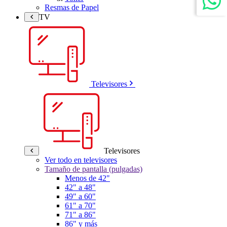
Resmas de Papel
TV
Televisores
Televisores
Ver todo en televisores
Tamaño de pantalla (pulgadas)
Menos de 42"
42" a 48"
49" a 60"
61" a 70"
71" a 86"
86" y más