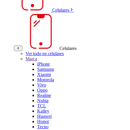
Celulares
Celulares
Ver todo en celulares
Marca
iPhone
Samsung
Xiaomi
Motorola
Vivo
Oppo
Realme
Nubia
TCL
Kalley
Huawei
Honor
Tecno