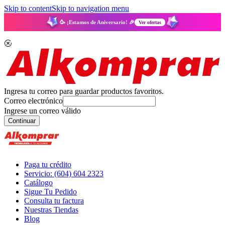
Skip to content
Skip to navigation menu
🥳 ¡Estamos de Aniversario! 🎉
Ver ofertas
Ingresa tu correo para guardar productos favoritos.
Correo electrónico
Ingrese un correo válido
Continuar
Paga tu crédito
Servicio: (604) 604 2323
Catálogo
Sigue Tu Pedido
Consulta tu factura
Nuestras Tiendas
Blog