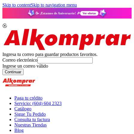
Skip to content
Skip to navigation menu
🥳 ¡Estamos de Aniversario! 🎉
Ver ofertas
Ingresa tu correo para guardar productos favoritos.
Correo electrónico
Ingrese un correo válido
Continuar
Paga tu crédito
Servicio: (604) 604 2323
Catálogo
Sigue Tu Pedido
Consulta tu factura
Nuestras Tiendas
Blog