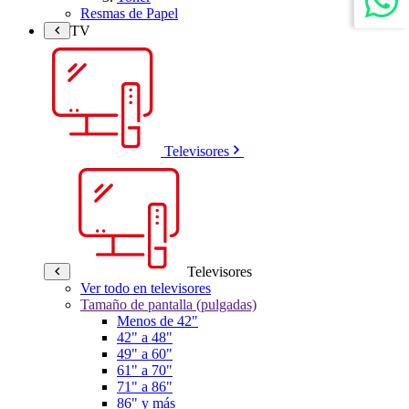
Resmas de Papel
TV
Televisores
Televisores
Ver todo en televisores
Tamaño de pantalla (pulgadas)
Menos de 42"
42" a 48"
49" a 60"
61" a 70"
71" a 86"
86" y más