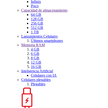
Infinix
Poco
Capacidad de almacenamiento
64 GB
128 GB
256 GB
512 GB
1 TB
Lanzamientos Celulares
Últimos smartphones
Memoria RAM
4 GB
6 GB
8 GB
12 GB
16 GB
Inteligencia Artificial
Celulares con IA
Celulares plegables
Plegables