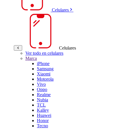
Celulares
Celulares
Ver todo en celulares
Marca
iPhone
Samsung
Xiaomi
Motorola
Vivo
Oppo
Realme
Nubia
TCL
Kalley
Huawei
Honor
Tecno