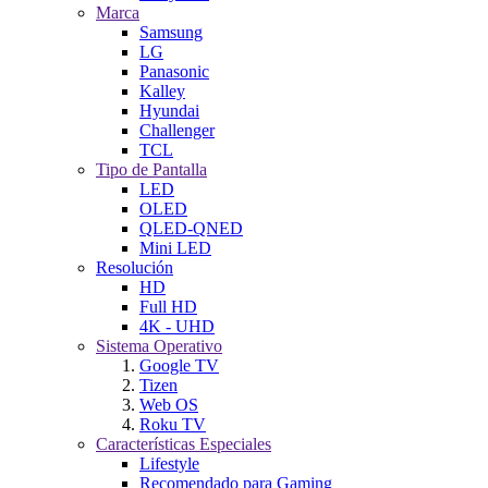
Marca
Samsung
LG
Panasonic
Kalley
Hyundai
Challenger
TCL
Tipo de Pantalla
LED
OLED
QLED-QNED
Mini LED
Resolución
HD
Full HD
4K - UHD
Sistema Operativo
Google TV
Tizen
Web OS
Roku TV
Características Especiales
Lifestyle
Recomendado para Gaming