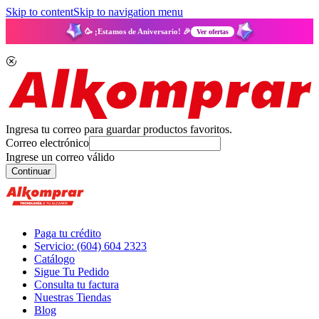
Skip to content
Skip to navigation menu
🥳 ¡Estamos de Aniversario! 🎉
Ver ofertas
Ingresa tu correo para guardar productos favoritos.
Correo electrónico
Ingrese un correo válido
Continuar
Paga tu crédito
Servicio: (604) 604 2323
Catálogo
Sigue Tu Pedido
Consulta tu factura
Nuestras Tiendas
Blog