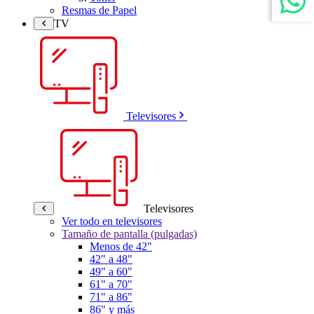
Resmas de Papel
TV
Televisores
Televisores
Ver todo en televisores
Tamaño de pantalla (pulgadas)
Menos de 42"
42" a 48"
49" a 60"
61" a 70"
71" a 86"
86" y más