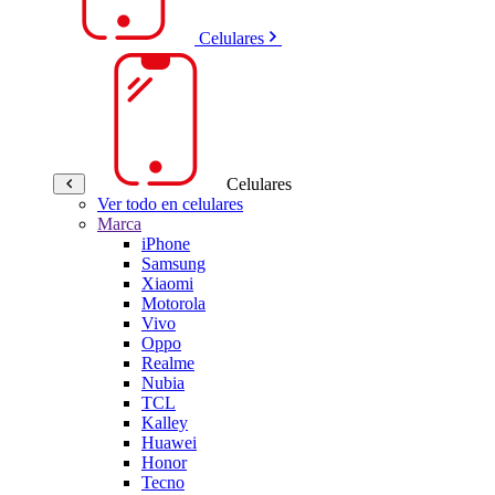
Celulares
Celulares
Ver todo en celulares
Marca
iPhone
Samsung
Xiaomi
Motorola
Vivo
Oppo
Realme
Nubia
TCL
Kalley
Huawei
Honor
Tecno