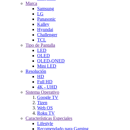
Marca
Samsung
LG
Panasonic
Kalley
Hyundai
Challenger
TCL
Tipo de Pantalla
LED
OLED
QLED-QNED
Mini LED
Resolución
HD
Full HD
4K - UHD
Sistema Operativo
Google TV
Tizen
Web OS
Roku TV
Características Especiales
Lifestyle
Recomendado para Gaming