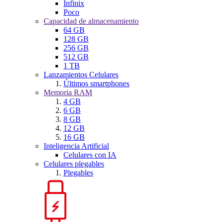
Infinix
Poco
Capacidad de almacenamiento
64 GB
128 GB
256 GB
512 GB
1 TB
Lanzamientos Celulares
Últimos smartphones
Memoria RAM
4 GB
6 GB
8 GB
12 GB
16 GB
Inteligencia Artificial
Celulares con IA
Celulares plegables
Plegables