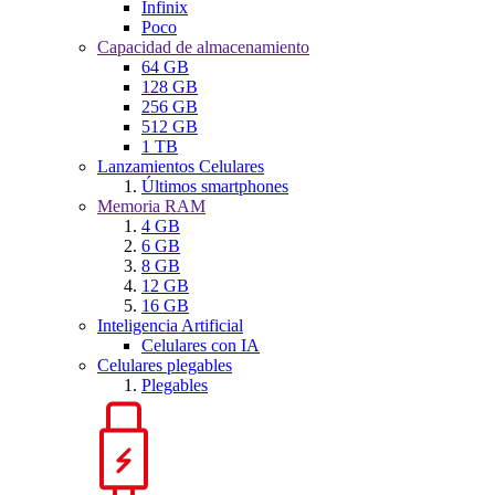
Infinix
Poco
Capacidad de almacenamiento
64 GB
128 GB
256 GB
512 GB
1 TB
Lanzamientos Celulares
Últimos smartphones
Memoria RAM
4 GB
6 GB
8 GB
12 GB
16 GB
Inteligencia Artificial
Celulares con IA
Celulares plegables
Plegables