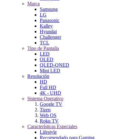
Marca
Samsung
LG
Panasonic
Kalley
Hyundai
Challenger
TCL
Tipo de Pantalla
LED
OLED
QLED-QNED
Mini LED
Resolución
HD
Full HD
4K - UHD
Sistema Operativo
Google TV
Tizen
Web OS
Roku TV
Características Especiales
Lifestyle
Recomendado para Gaming