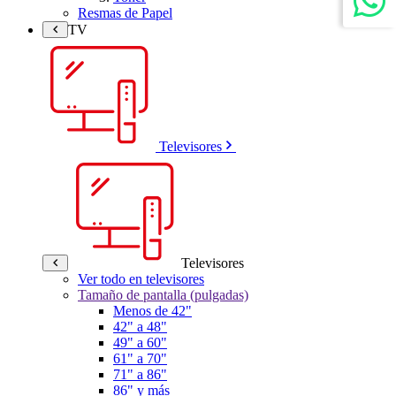
Resmas de Papel
TV
Televisores
Televisores
Ver todo en televisores
Tamaño de pantalla (pulgadas)
Menos de 42"
42" a 48"
49" a 60"
61" a 70"
71" a 86"
86" y más