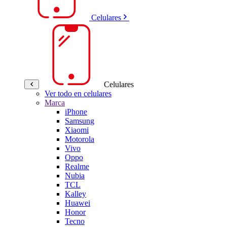
Celulares
Celulares
Ver todo en celulares
Marca
iPhone
Samsung
Xiaomi
Motorola
Vivo
Oppo
Realme
Nubia
TCL
Kalley
Huawei
Honor
Tecno