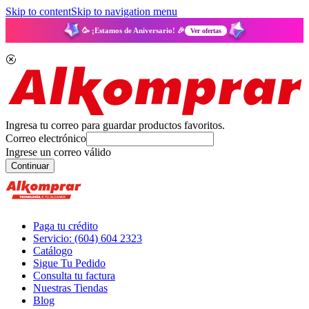
Skip to content
Skip to navigation menu
🥳 ¡Estamos de Aniversario! 🎉
Ver ofertas
Ingresa tu correo para guardar productos favoritos.
Correo electrónico
Ingrese un correo válido
Continuar
Paga tu crédito
Servicio: (604) 604 2323
Catálogo
Sigue Tu Pedido
Consulta tu factura
Nuestras Tiendas
Blog