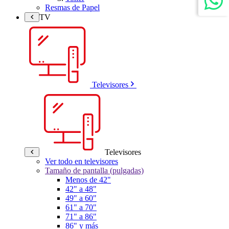
Resmas de Papel
TV
Televisores
Televisores
Ver todo en televisores
Tamaño de pantalla (pulgadas)
Menos de 42"
42" a 48"
49" a 60"
61" a 70"
71" a 86"
86" y más