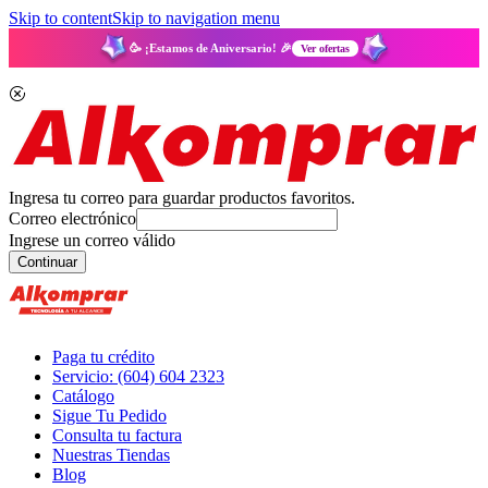
Skip to content
Skip to navigation menu
🥳 ¡Estamos de Aniversario! 🎉
Ver ofertas
Ingresa tu correo para guardar productos favoritos.
Correo electrónico
Ingrese un correo válido
Continuar
Paga tu crédito
Servicio: (604) 604 2323
Catálogo
Sigue Tu Pedido
Consulta tu factura
Nuestras Tiendas
Blog