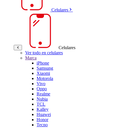
Celulares
Celulares
Ver todo en celulares
Marca
iPhone
Samsung
Xiaomi
Motorola
Vivo
Oppo
Realme
Nubia
TCL
Kalley
Huawei
Honor
Tecno