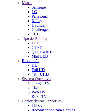
Marca
Samsung
LG
Panasonic
Kalley
Hyundai
Challenger
TCL
Tipo de Pantalla
LED
OLED
QLED-QNED
Mini LED
Resolución
HD
Full HD
4K - UHD
Sistema Operativo
Google TV
Tizen
Web OS
Roku TV
Características Especiales
Lifestyle
Recomendado para Gaming