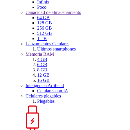
Infinix
Poco
Capacidad de almacenamiento
64 GB
128 GB
256 GB
512 GB
1 TB
Lanzamientos Celulares
Últimos smartphones
Memoria RAM
4 GB
6 GB
8 GB
12 GB
16 GB
Inteligencia Artificial
Celulares con IA
Celulares plegables
Plegables