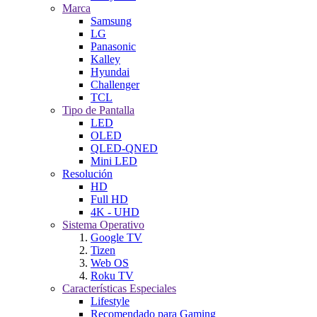
Marca
Samsung
LG
Panasonic
Kalley
Hyundai
Challenger
TCL
Tipo de Pantalla
LED
OLED
QLED-QNED
Mini LED
Resolución
HD
Full HD
4K - UHD
Sistema Operativo
Google TV
Tizen
Web OS
Roku TV
Características Especiales
Lifestyle
Recomendado para Gaming