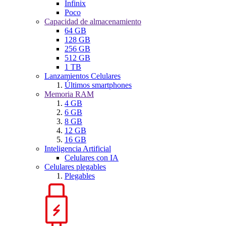
Infinix
Poco
Capacidad de almacenamiento
64 GB
128 GB
256 GB
512 GB
1 TB
Lanzamientos Celulares
Últimos smartphones
Memoria RAM
4 GB
6 GB
8 GB
12 GB
16 GB
Inteligencia Artificial
Celulares con IA
Celulares plegables
Plegables