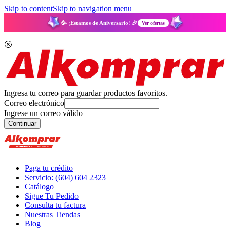
Skip to content
Skip to navigation menu
🥳 ¡Estamos de Aniversario! 🎉
Ver ofertas
Ingresa tu correo para guardar productos favoritos.
Correo electrónico
Ingrese un correo válido
Continuar
Paga tu crédito
Servicio: (604) 604 2323
Catálogo
Sigue Tu Pedido
Consulta tu factura
Nuestras Tiendas
Blog