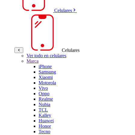
Celulares
Celulares
Ver todo en celulares
Marca
iPhone
Samsung
Xiaomi
Motorola
Vivo
Oppo
Realme
Nubia
TCL
Kalley
Huawei
Honor
Tecno