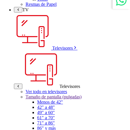
Resmas de Papel
TV
Televisores
Televisores
Ver todo en televisores
Tamaño de pantalla (pulgadas)
Menos de 42"
42" a 48"
49" a 60"
61" a 70"
71" a 86"
86" y más