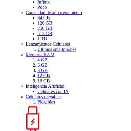
Infinix
Poco
Capacidad de almacenamiento
64 GB
128 GB
256 GB
512 GB
1 TB
Lanzamientos Celulares
Últimos smartphones
Memoria RAM
4 GB
6 GB
8 GB
12 GB
16 GB
Inteligencia Artificial
Celulares con IA
Celulares plegables
Plegables