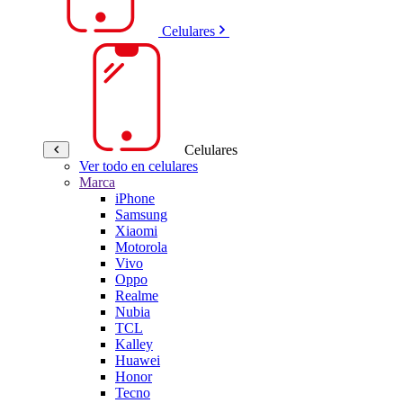
Celulares
Celulares
Ver todo en celulares
Marca
iPhone
Samsung
Xiaomi
Motorola
Vivo
Oppo
Realme
Nubia
TCL
Kalley
Huawei
Honor
Tecno