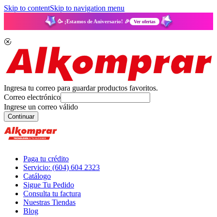
Skip to content
Skip to navigation menu
🥳 ¡Estamos de Aniversario! 🎉
Ver ofertas
Ingresa tu correo para guardar productos favoritos.
Correo electrónico
Ingrese un correo válido
Continuar
Paga tu crédito
Servicio: (604) 604 2323
Catálogo
Sigue Tu Pedido
Consulta tu factura
Nuestras Tiendas
Blog