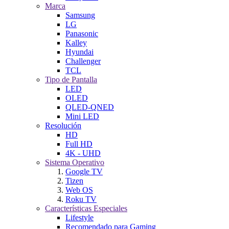
Marca
Samsung
LG
Panasonic
Kalley
Hyundai
Challenger
TCL
Tipo de Pantalla
LED
OLED
QLED-QNED
Mini LED
Resolución
HD
Full HD
4K - UHD
Sistema Operativo
Google TV
Tizen
Web OS
Roku TV
Características Especiales
Lifestyle
Recomendado para Gaming