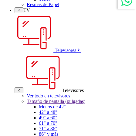
Resmas de Papel
TV
Televisores
Televisores
Ver todo en televisores
Tamaño de pantalla (pulgadas)
Menos de 42"
42" a 48"
49" a 60"
61" a 70"
71" a 86"
86" y más