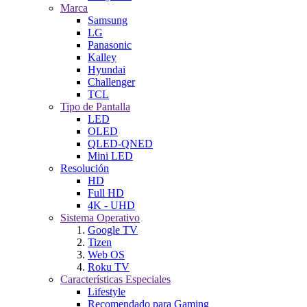
Marca
Samsung
LG
Panasonic
Kalley
Hyundai
Challenger
TCL
Tipo de Pantalla
LED
OLED
QLED-QNED
Mini LED
Resolución
HD
Full HD
4K - UHD
Sistema Operativo
Google TV
Tizen
Web OS
Roku TV
Características Especiales
Lifestyle
Recomendado para Gaming