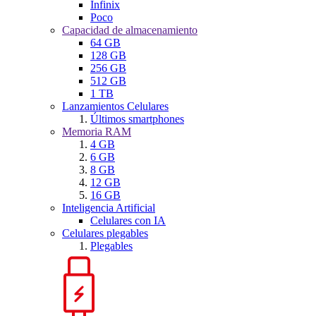
Infinix
Poco
Capacidad de almacenamiento
64 GB
128 GB
256 GB
512 GB
1 TB
Lanzamientos Celulares
Últimos smartphones
Memoria RAM
4 GB
6 GB
8 GB
12 GB
16 GB
Inteligencia Artificial
Celulares con IA
Celulares plegables
Plegables