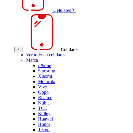
Celulares
Celulares
Ver todo en celulares
Marca
iPhone
Samsung
Xiaomi
Motorola
Vivo
Oppo
Realme
Nubia
TCL
Kalley
Huawei
Honor
Tecno