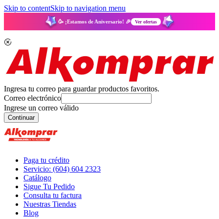
Skip to content
Skip to navigation menu
🥳 ¡Estamos de Aniversario! 🎉
Ver ofertas
Ingresa tu correo para guardar productos favoritos.
Correo electrónico
Ingrese un correo válido
Continuar
Paga tu crédito
Servicio: (604) 604 2323
Catálogo
Sigue Tu Pedido
Consulta tu factura
Nuestras Tiendas
Blog