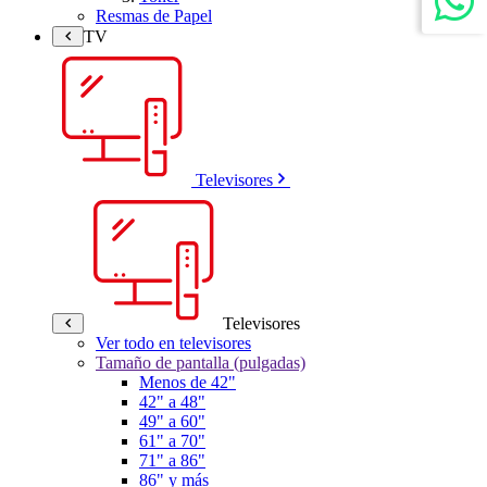
Resmas de Papel
TV
Televisores
Televisores
Ver todo en televisores
Tamaño de pantalla (pulgadas)
Menos de 42"
42" a 48"
49" a 60"
61" a 70"
71" a 86"
86" y más