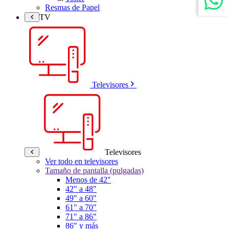
Resmas de Papel
TV
Televisores
Televisores
Ver todo en televisores
Tamaño de pantalla (pulgadas)
Menos de 42"
42" a 48"
49" a 60"
61" a 70"
71" a 86"
86" y más