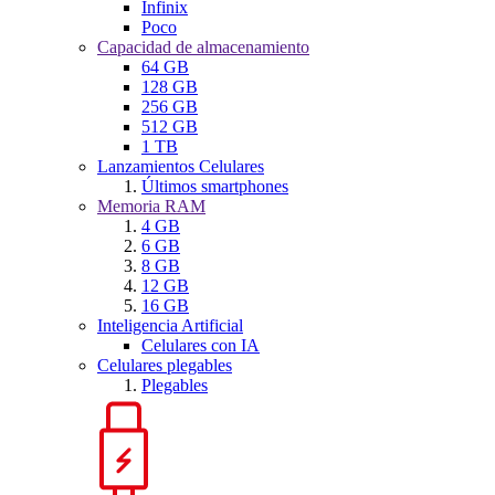
Infinix
Poco
Capacidad de almacenamiento
64 GB
128 GB
256 GB
512 GB
1 TB
Lanzamientos Celulares
Últimos smartphones
Memoria RAM
4 GB
6 GB
8 GB
12 GB
16 GB
Inteligencia Artificial
Celulares con IA
Celulares plegables
Plegables