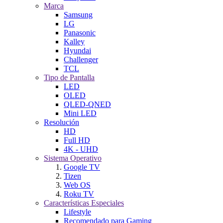
Marca
Samsung
LG
Panasonic
Kalley
Hyundai
Challenger
TCL
Tipo de Pantalla
LED
OLED
QLED-QNED
Mini LED
Resolución
HD
Full HD
4K - UHD
Sistema Operativo
Google TV
Tizen
Web OS
Roku TV
Características Especiales
Lifestyle
Recomendado para Gaming