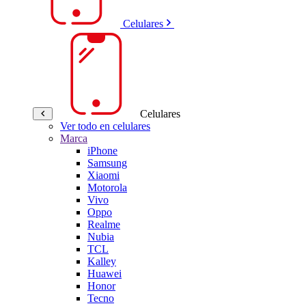
Celulares
Celulares
Ver todo en celulares
Marca
iPhone
Samsung
Xiaomi
Motorola
Vivo
Oppo
Realme
Nubia
TCL
Kalley
Huawei
Honor
Tecno