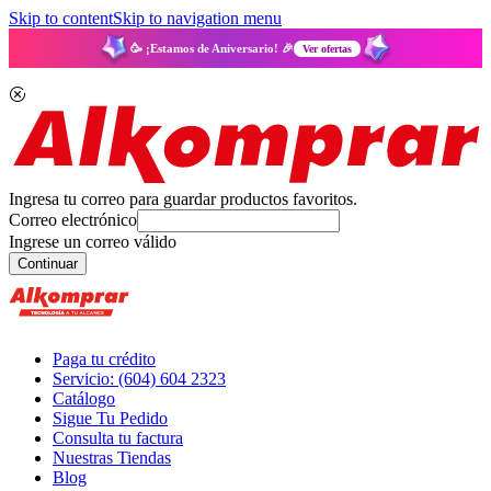
Skip to content
Skip to navigation menu
🥳 ¡Estamos de Aniversario! 🎉
Ver ofertas
Ingresa tu correo para guardar productos favoritos.
Correo electrónico
Ingrese un correo válido
Continuar
Paga tu crédito
Servicio: (604) 604 2323
Catálogo
Sigue Tu Pedido
Consulta tu factura
Nuestras Tiendas
Blog