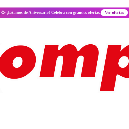
🥳 ¡Estamos de Aniversario! Celebra con grandes ofertas.
Ver ofertas