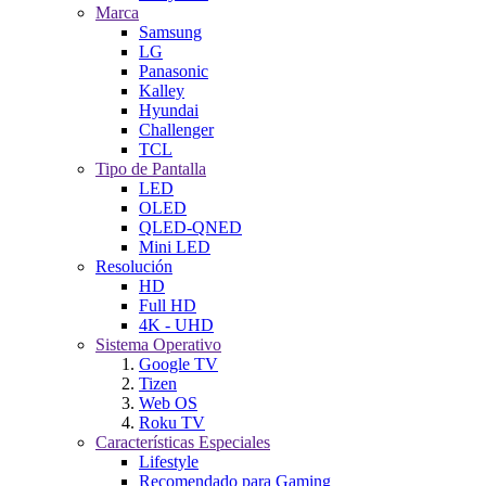
Marca
Samsung
LG
Panasonic
Kalley
Hyundai
Challenger
TCL
Tipo de Pantalla
LED
OLED
QLED-QNED
Mini LED
Resolución
HD
Full HD
4K - UHD
Sistema Operativo
Google TV
Tizen
Web OS
Roku TV
Características Especiales
Lifestyle
Recomendado para Gaming