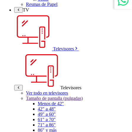
Resmas de Papel
TV
Televisores
Televisores
Ver todo en televisores
Tamaño de pantalla (pulgadas)
Menos de 42"
42" a 48"
49" a 60"
61" a 70"
71" a 86"
86" y más