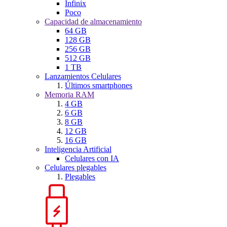
Infinix
Poco
Capacidad de almacenamiento
64 GB
128 GB
256 GB
512 GB
1 TB
Lanzamientos Celulares
Últimos smartphones
Memoria RAM
4 GB
6 GB
8 GB
12 GB
16 GB
Inteligencia Artificial
Celulares con IA
Celulares plegables
Plegables