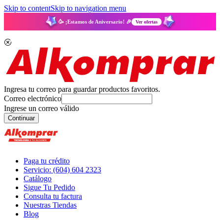
Skip to content
Skip to navigation menu
🥳 ¡Estamos de Aniversario! 🎉
Ver ofertas
Ingresa tu correo para guardar productos favoritos.
Correo electrónico
Ingrese un correo válido
Continuar
Paga tu crédito
Servicio: (604) 604 2323
Catálogo
Sigue Tu Pedido
Consulta tu factura
Nuestras Tiendas
Blog