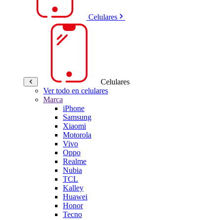
Celulares
Celulares
Ver todo en celulares
Marca
iPhone
Samsung
Xiaomi
Motorola
Vivo
Oppo
Realme
Nubia
TCL
Kalley
Huawei
Honor
Tecno