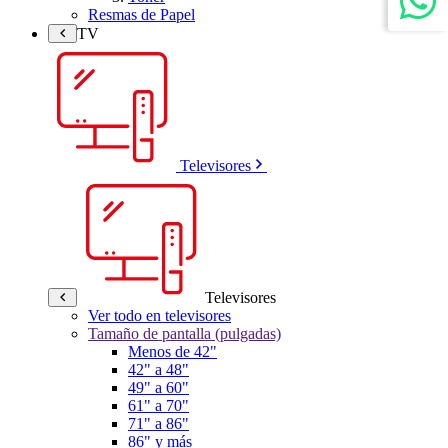
Resmas de Papel
TV
Televisores
Televisores
Ver todo en televisores
Tamaño de pantalla (pulgadas)
Menos de 42"
42" a 48"
49" a 60"
61" a 70"
71" a 86"
86" y más