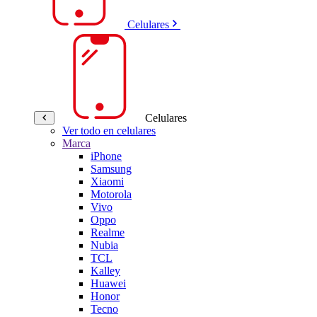
Celulares
Celulares
Ver todo en celulares
Marca
iPhone
Samsung
Xiaomi
Motorola
Vivo
Oppo
Realme
Nubia
TCL
Kalley
Huawei
Honor
Tecno