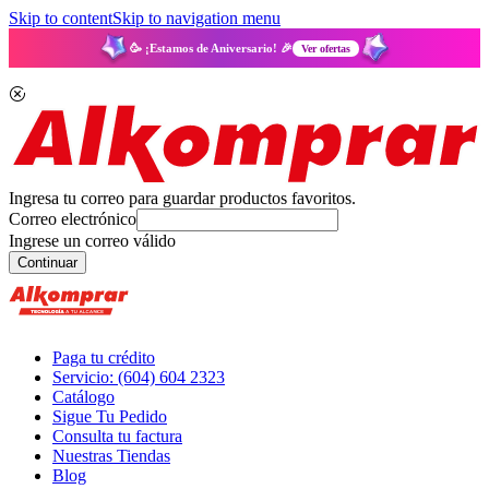
Skip to content
Skip to navigation menu
🥳 ¡Estamos de Aniversario! 🎉
Ver ofertas
Ingresa tu correo para guardar productos favoritos.
Correo electrónico
Ingrese un correo válido
Continuar
Paga tu crédito
Servicio: (604) 604 2323
Catálogo
Sigue Tu Pedido
Consulta tu factura
Nuestras Tiendas
Blog