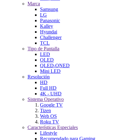
Marca
Samsung
LG
Panasonic
Kalley
Hyundai
Challenger
TCL
Tipo de Pantalla
LED
OLED
QLED-QNED
Mini LED
Resolución
HD
Full HD
4K - UHD
Sistema Operativo
Google TV
Tizen
Web OS
Roku TV
Características Especiales
Lifestyle
Recomendado para Gaming