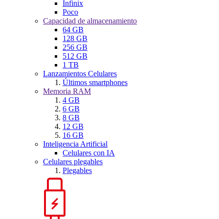
Infinix
Poco
Capacidad de almacenamiento
64 GB
128 GB
256 GB
512 GB
1 TB
Lanzamientos Celulares
Últimos smartphones
Memoria RAM
4 GB
6 GB
8 GB
12 GB
16 GB
Inteligencia Artificial
Celulares con IA
Celulares plegables
Plegables