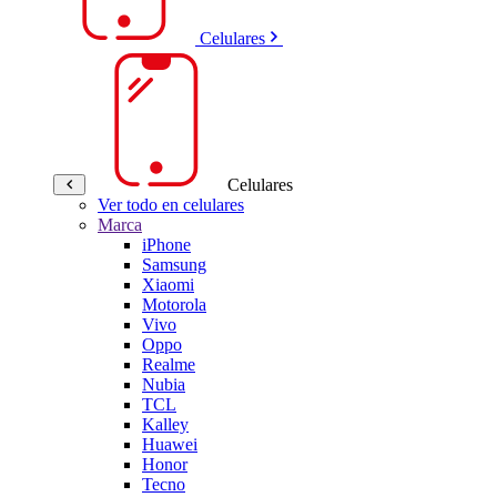
Celulares
Celulares
Ver todo en celulares
Marca
iPhone
Samsung
Xiaomi
Motorola
Vivo
Oppo
Realme
Nubia
TCL
Kalley
Huawei
Honor
Tecno