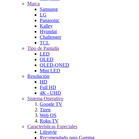
Marca
Samsung
LG
Panasonic
Kalley
Hyundai
Challenger
TCL
Tipo de Pantalla
LED
OLED
QLED-QNED
Mini LED
Resolución
HD
Full HD
4K - UHD
Sistema Operativo
Google TV
Tizen
Web OS
Roku TV
Características Especiales
Lifestyle
Recomendado para Gaming