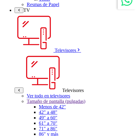
Resmas de Papel
TV
Televisores
Televisores
Ver todo en televisores
Tamaño de pantalla (pulgadas)
Menos de 42"
42" a 48"
49" a 60"
61" a 70"
71" a 86"
86" y más