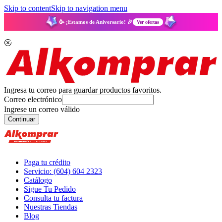
Skip to content
Skip to navigation menu
🥳 ¡Estamos de Aniversario! 🎉
Ver ofertas
Ingresa tu correo para guardar productos favoritos.
Correo electrónico
Ingrese un correo válido
Continuar
Paga tu crédito
Servicio: (604) 604 2323
Catálogo
Sigue Tu Pedido
Consulta tu factura
Nuestras Tiendas
Blog