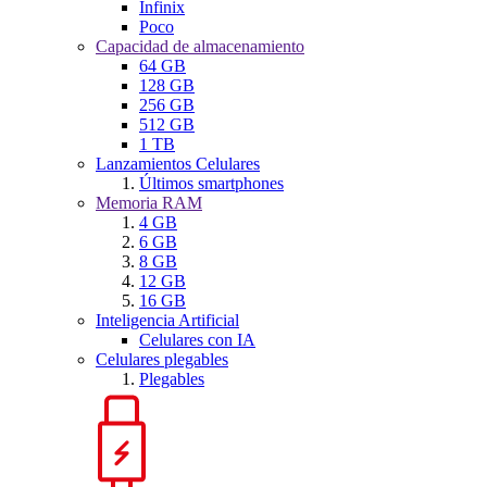
Infinix
Poco
Capacidad de almacenamiento
64 GB
128 GB
256 GB
512 GB
1 TB
Lanzamientos Celulares
Últimos smartphones
Memoria RAM
4 GB
6 GB
8 GB
12 GB
16 GB
Inteligencia Artificial
Celulares con IA
Celulares plegables
Plegables