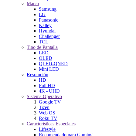
Marca
Samsung
LG
Panasonic
Kalley
Hyundai
Challenger
TCL
Tipo de Pantalla
LED
OLED
QLED-QNED
Mini LED
Resolución
HD
Full HD
4K - UHD
Sistema Operativo
Google TV
Tizen
Web OS
Roku TV
Características Especiales
Lifestyle
Recomendado para Gaming