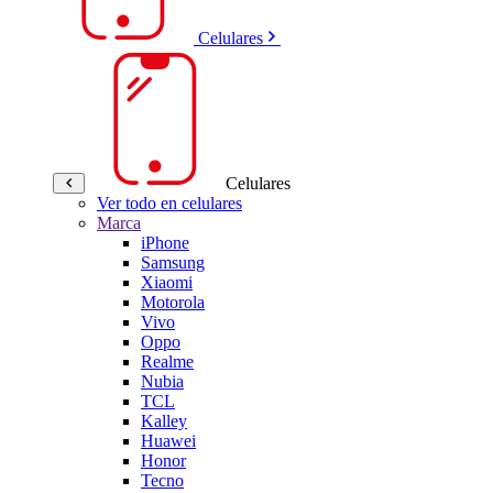
Celulares
Celulares
Ver todo en celulares
Marca
iPhone
Samsung
Xiaomi
Motorola
Vivo
Oppo
Realme
Nubia
TCL
Kalley
Huawei
Honor
Tecno