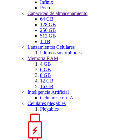
Infinix
Poco
Capacidad de almacenamiento
64 GB
128 GB
256 GB
512 GB
1 TB
Lanzamientos Celulares
Últimos smartphones
Memoria RAM
4 GB
6 GB
8 GB
12 GB
16 GB
Inteligencia Artificial
Celulares con IA
Celulares plegables
Plegables