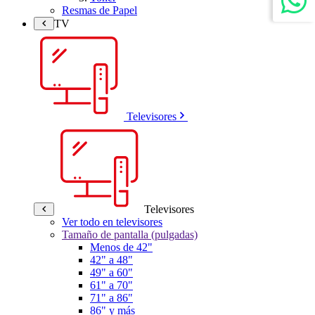
Resmas de Papel
TV
Televisores
Televisores
Ver todo en televisores
Tamaño de pantalla (pulgadas)
Menos de 42"
42" a 48"
49" a 60"
61" a 70"
71" a 86"
86" y más