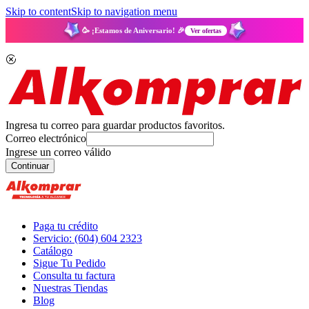
Skip to content
Skip to navigation menu
🥳 ¡Estamos de Aniversario! 🎉
Ver ofertas
Ingresa tu correo para guardar productos favoritos.
Correo electrónico
Ingrese un correo válido
Continuar
Paga tu crédito
Servicio: (604) 604 2323
Catálogo
Sigue Tu Pedido
Consulta tu factura
Nuestras Tiendas
Blog