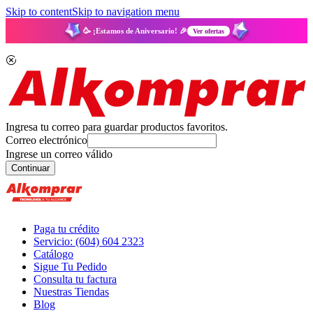
Skip to content
Skip to navigation menu
🥳 ¡Estamos de Aniversario! 🎉
Ver ofertas
Ingresa tu correo para guardar productos favoritos.
Correo electrónico
Ingrese un correo válido
Continuar
Paga tu crédito
Servicio: (604) 604 2323
Catálogo
Sigue Tu Pedido
Consulta tu factura
Nuestras Tiendas
Blog