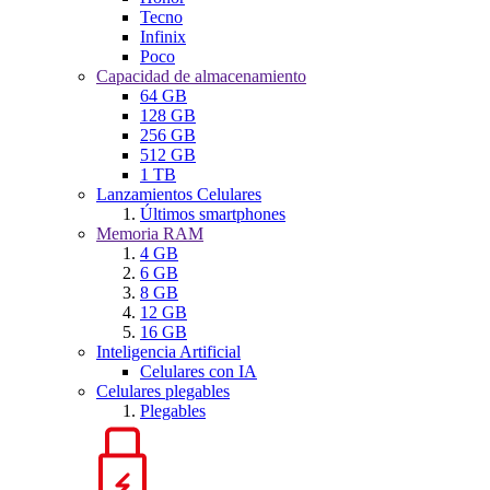
Tecno
Infinix
Poco
Capacidad de almacenamiento
64 GB
128 GB
256 GB
512 GB
1 TB
Lanzamientos Celulares
Últimos smartphones
Memoria RAM
4 GB
6 GB
8 GB
12 GB
16 GB
Inteligencia Artificial
Celulares con IA
Celulares plegables
Plegables