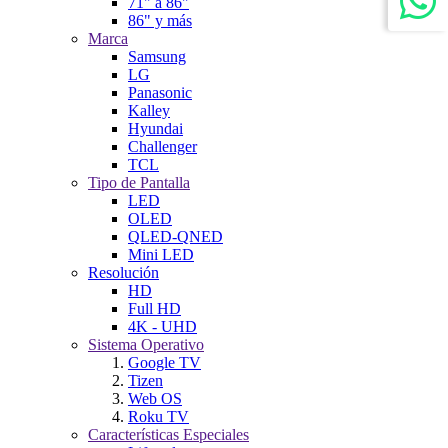
71" a 86"
86" y más
Marca
Samsung
LG
Panasonic
Kalley
Hyundai
Challenger
TCL
Tipo de Pantalla
LED
OLED
QLED-QNED
Mini LED
Resolución
HD
Full HD
4K - UHD
Sistema Operativo
Google TV
Tizen
Web OS
Roku TV
Características Especiales