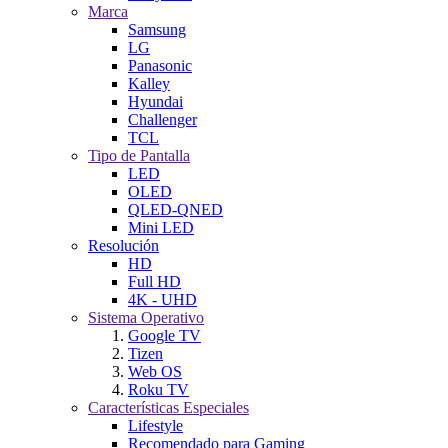
Marca
Samsung
LG
Panasonic
Kalley
Hyundai
Challenger
TCL
Tipo de Pantalla
LED
OLED
QLED-QNED
Mini LED
Resolución
HD
Full HD
4K - UHD
Sistema Operativo
Google TV
Tizen
Web OS
Roku TV
Características Especiales
Lifestyle
Recomendado para Gaming