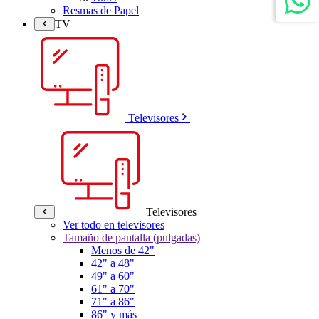
Resmas de Papel
TV
Televisores
Televisores
Ver todo en televisores
Tamaño de pantalla (pulgadas)
Menos de 42"
42" a 48"
49" a 60"
61" a 70"
71" a 86"
86" y más