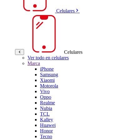
Celulares
Celulares
Ver todo en celulares
Marca
iPhone
Samsung
Xiaomi
Motorola
Vivo
Oppo
Realme
Nubia
TCL
Kalley
Huawei
Honor
Tecno