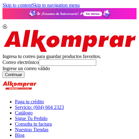
Skip to content
Skip to navigation menu
🥳 ¡Estamos de Aniversario! 🎉
Ver ofertas
Ingresa tu correo para guardar productos favoritos.
Correo electrónico
Ingrese un correo válido
Continuar
Paga tu crédito
Servicio: (604) 604 2323
Catálogo
Sigue Tu Pedido
Consulta tu factura
Nuestras Tiendas
Blog