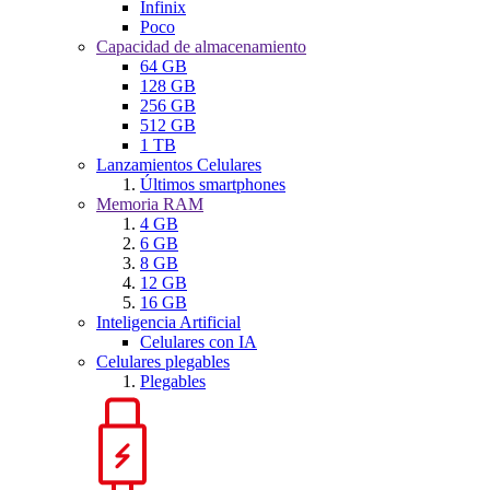
Infinix
Poco
Capacidad de almacenamiento
64 GB
128 GB
256 GB
512 GB
1 TB
Lanzamientos Celulares
Últimos smartphones
Memoria RAM
4 GB
6 GB
8 GB
12 GB
16 GB
Inteligencia Artificial
Celulares con IA
Celulares plegables
Plegables