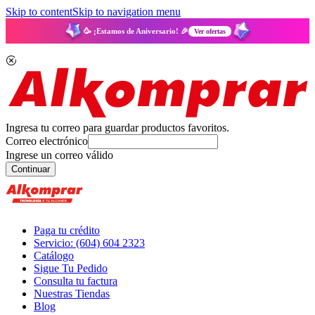
Skip to content
Skip to navigation menu
🥳 ¡Estamos de Aniversario! 🎉
Ver ofertas
Ingresa tu correo para guardar productos favoritos.
Correo electrónico
Ingrese un correo válido
Continuar
Paga tu crédito
Servicio: (604) 604 2323
Catálogo
Sigue Tu Pedido
Consulta tu factura
Nuestras Tiendas
Blog