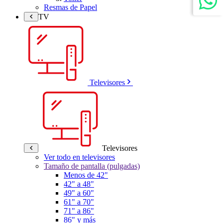
Resmas de Papel
TV
Televisores
Televisores
Ver todo en televisores
Tamaño de pantalla (pulgadas)
Menos de 42"
42" a 48"
49" a 60"
61" a 70"
71" a 86"
86" y más