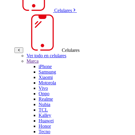
Celulares
Celulares
Ver todo en celulares
Marca
iPhone
Samsung
Xiaomi
Motorola
Vivo
Oppo
Realme
Nubia
TCL
Kalley
Huawei
Honor
Tecno