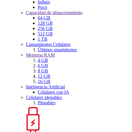
Infinix
Poco
Capacidad de almacenamiento
64 GB
128 GB
256 GB
512 GB
1 TB
Lanzamientos Celulares
Últimos smartphones
Memoria RAM
4 GB
6 GB
8 GB
12 GB
16 GB
Inteligencia Artificial
Celulares con IA
Celulares plegables
Plegables