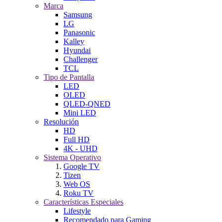
Marca
Samsung
LG
Panasonic
Kalley
Hyundai
Challenger
TCL
Tipo de Pantalla
LED
OLED
QLED-QNED
Mini LED
Resolución
HD
Full HD
4K - UHD
Sistema Operativo
Google TV
Tizen
Web OS
Roku TV
Características Especiales
Lifestyle
Recomendado para Gaming