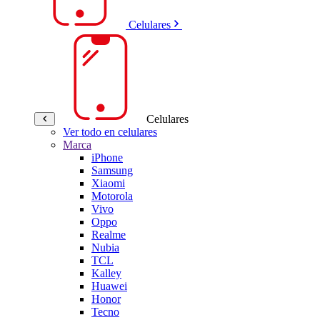
Celulares
Celulares
Ver todo en celulares
Marca
iPhone
Samsung
Xiaomi
Motorola
Vivo
Oppo
Realme
Nubia
TCL
Kalley
Huawei
Honor
Tecno