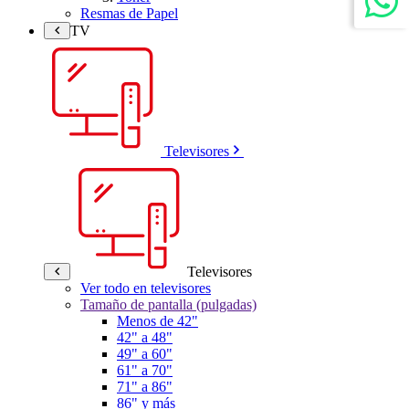
Resmas de Papel
TV
Televisores
Televisores
Ver todo en televisores
Tamaño de pantalla (pulgadas)
Menos de 42"
42" a 48"
49" a 60"
61" a 70"
71" a 86"
86" y más