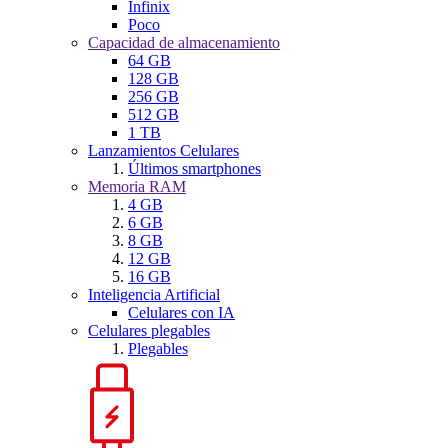
Infinix
Poco
Capacidad de almacenamiento
64 GB
128 GB
256 GB
512 GB
1 TB
Lanzamientos Celulares
Últimos smartphones
Memoria RAM
4 GB
6 GB
8 GB
12 GB
16 GB
Inteligencia Artificial
Celulares con IA
Celulares plegables
Plegables