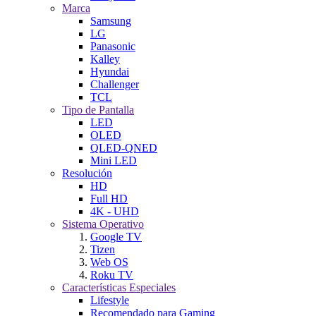
Marca
Samsung
LG
Panasonic
Kalley
Hyundai
Challenger
TCL
Tipo de Pantalla
LED
OLED
QLED-QNED
Mini LED
Resolución
HD
Full HD
4K - UHD
Sistema Operativo
Google TV
Tizen
Web OS
Roku TV
Características Especiales
Lifestyle
Recomendado para Gaming