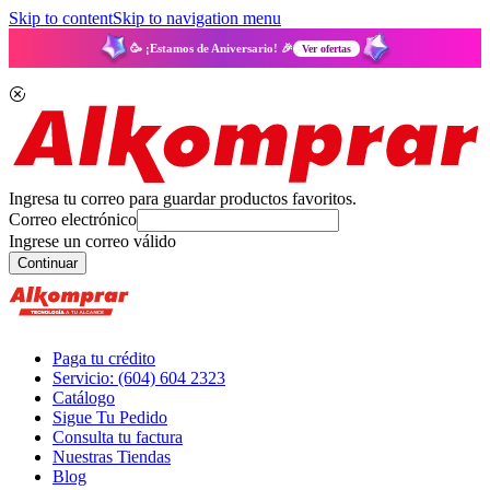
Skip to content
Skip to navigation menu
🥳 ¡Estamos de Aniversario! 🎉
Ver ofertas
Ingresa tu correo para guardar productos favoritos.
Correo electrónico
Ingrese un correo válido
Continuar
Paga tu crédito
Servicio: (604) 604 2323
Catálogo
Sigue Tu Pedido
Consulta tu factura
Nuestras Tiendas
Blog