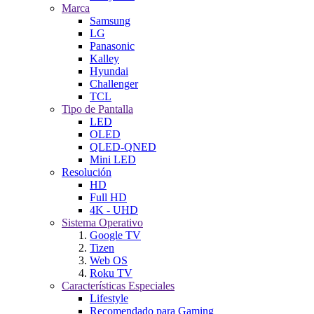
Marca
Samsung
LG
Panasonic
Kalley
Hyundai
Challenger
TCL
Tipo de Pantalla
LED
OLED
QLED-QNED
Mini LED
Resolución
HD
Full HD
4K - UHD
Sistema Operativo
Google TV
Tizen
Web OS
Roku TV
Características Especiales
Lifestyle
Recomendado para Gaming