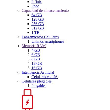
Infinix
Poco
Capacidad de almacenamiento
64 GB
128 GB
256 GB
512 GB
1 TB
Lanzamientos Celulares
Últimos smartphones
Memoria RAM
4 GB
6 GB
8 GB
12 GB
16 GB
Inteligencia Artificial
Celulares con IA
Celulares plegables
Plegables