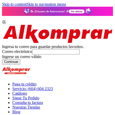
Skip to content
Skip to navigation menu
🥳 ¡Estamos de Aniversario! 🎉
Ver ofertas
Ingresa tu correo para guardar productos favoritos.
Correo electrónico
Ingrese un correo válido
Continuar
Paga tu crédito
Servicio: (604) 604 2323
Catálogo
Sigue Tu Pedido
Consulta tu factura
Nuestras Tiendas
Blog