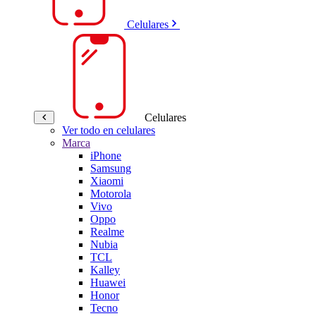
Celulares
Celulares
Ver todo en celulares
Marca
iPhone
Samsung
Xiaomi
Motorola
Vivo
Oppo
Realme
Nubia
TCL
Kalley
Huawei
Honor
Tecno