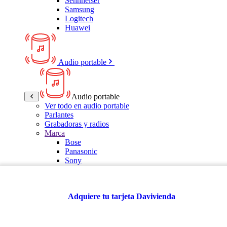
Sennheiser
Samsung
Logitech
Huawei
Audio portable
Audio portable
Ver todo en audio portable
Parlantes
Grabadoras y radios
Marca
Bose
Panasonic
Sony
LG
Samsung
Kalley
Adquiere tu tarjeta Davivienda
Multitech
JBL
VTA
TCL