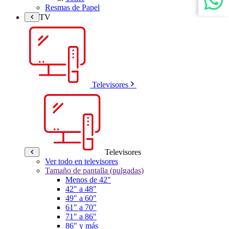
Resmas de Papel
TV
Televisores
Televisores
Ver todo en televisores
Tamaño de pantalla (pulgadas)
Menos de 42"
42" a 48"
49" a 60"
61" a 70"
71" a 86"
86" y más