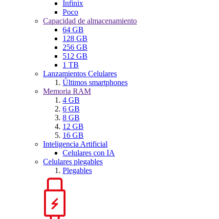
Infinix
Poco
Capacidad de almacenamiento
64 GB
128 GB
256 GB
512 GB
1 TB
Lanzamientos Celulares
Últimos smartphones
Memoria RAM
4 GB
6 GB
8 GB
12 GB
16 GB
Inteligencia Artificial
Celulares con IA
Celulares plegables
Plegables