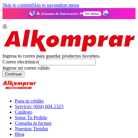
Skip to content
Skip to navigation menu
🥳 ¡Estamos de Aniversario! 🎉
Ver ofertas
Ingresa tu correo para guardar productos favoritos.
Correo electrónico
Ingrese un correo válido
Continuar
Paga tu crédito
Servicio: (604) 604 2323
Catálogo
Sigue Tu Pedido
Consulta tu factura
Nuestras Tiendas
Blog