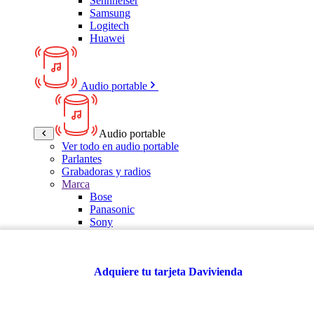
Sennheiser
Samsung
Logitech
Huawei
Audio portable
Audio portable
Ver todo en audio portable
Parlantes
Grabadoras y radios
Marca
Bose
Panasonic
Sony
LG
Samsung
Kalley
Adquiere tu tarjeta Davivienda
Multitech
JBL
VTA
TCL