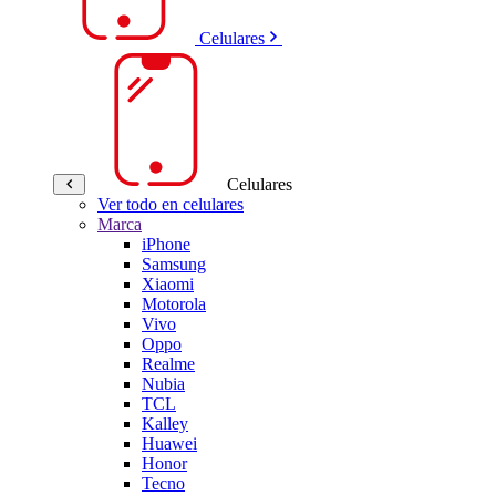
Celulares
Celulares
Ver todo en celulares
Marca
iPhone
Samsung
Xiaomi
Motorola
Vivo
Oppo
Realme
Nubia
TCL
Kalley
Huawei
Honor
Tecno