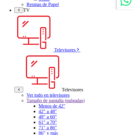
Resmas de Papel
TV
Televisores
Televisores
Ver todo en televisores
Tamaño de pantalla (pulgadas)
Menos de 42"
42" a 48"
49" a 60"
61" a 70"
71" a 86"
86" y más