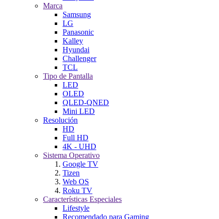
Marca
Samsung
LG
Panasonic
Kalley
Hyundai
Challenger
TCL
Tipo de Pantalla
LED
OLED
QLED-QNED
Mini LED
Resolución
HD
Full HD
4K - UHD
Sistema Operativo
Google TV
Tizen
Web OS
Roku TV
Características Especiales
Lifestyle
Recomendado para Gaming