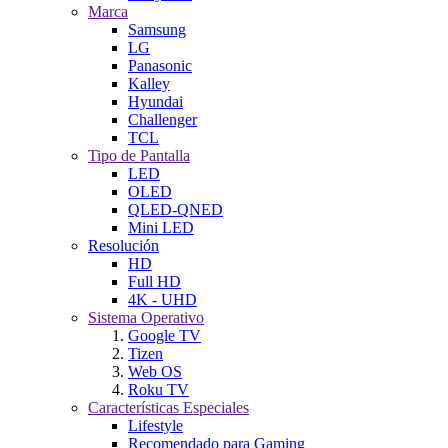
Marca
Samsung
LG
Panasonic
Kalley
Hyundai
Challenger
TCL
Tipo de Pantalla
LED
OLED
QLED-QNED
Mini LED
Resolución
HD
Full HD
4K - UHD
Sistema Operativo
Google TV
Tizen
Web OS
Roku TV
Características Especiales
Lifestyle
Recomendado para Gaming