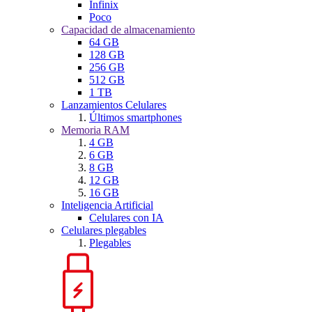
Infinix
Poco
Capacidad de almacenamiento
64 GB
128 GB
256 GB
512 GB
1 TB
Lanzamientos Celulares
Últimos smartphones
Memoria RAM
4 GB
6 GB
8 GB
12 GB
16 GB
Inteligencia Artificial
Celulares con IA
Celulares plegables
Plegables