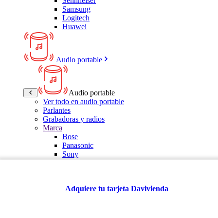
Sennheiser
Samsung
Logitech
Huawei
Audio portable
Audio portable
Ver todo en audio portable
Parlantes
Grabadoras y radios
Marca
Bose
Panasonic
Sony
LG
Samsung
Kalley
Adquiere tu tarjeta Davivienda
Multitech
JBL
VTA
TCL