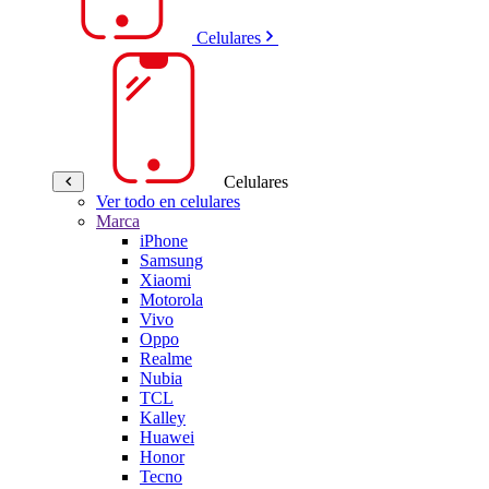
Celulares
Celulares
Ver todo en celulares
Marca
iPhone
Samsung
Xiaomi
Motorola
Vivo
Oppo
Realme
Nubia
TCL
Kalley
Huawei
Honor
Tecno