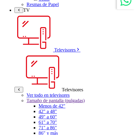
Resmas de Papel
TV
Televisores
Televisores
Ver todo en televisores
Tamaño de pantalla (pulgadas)
Menos de 42"
42" a 48"
49" a 60"
61" a 70"
71" a 86"
86" y más