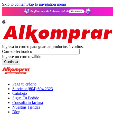
Skip to content
Skip to navigation menu
🥳 ¡Estamos de Aniversario! 🎉
Ver ofertas
Ingresa tu correo para guardar productos favoritos.
Correo electrónico
Ingrese un correo válido
Continuar
Paga tu crédito
Servicio: (604) 604 2323
Catálogo
Sigue Tu Pedido
Consulta tu factura
Nuestras Tiendas
Blog